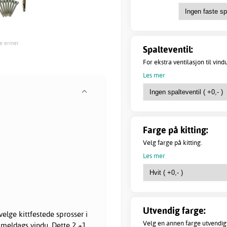
me ermer
Spalteventil:
For ekstra ventilasjon til vindu
Les mer
Farge på kitting:
Velg farge på kitting.
Les mer
Utvendig farge:
velge kittfestede sprosser i
Velg en annen farge utvendig 
meldags vindu. Dette 2 +1