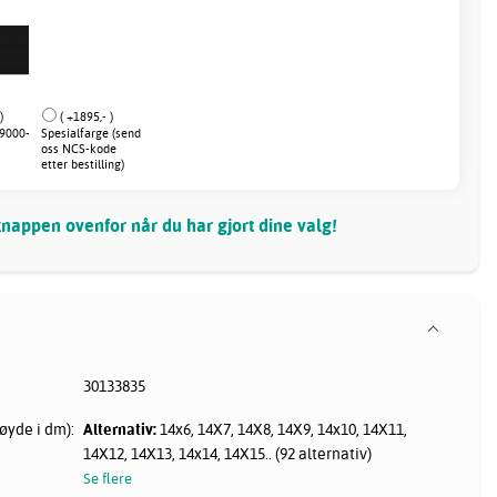
)
( +1895,- )
 9000-
Spesialfarge (send
oss NCS-kode
etter bestilling)
nappen ovenfor når du har gjort dine valg!
30133835
øyde i dm):
Alternativ:
14x6, 14X7, 14X8, 14X9, 14x10, 14X11,
14X12, 14X13, 14x14, 14X15.. (92 alternativ)
Se flere