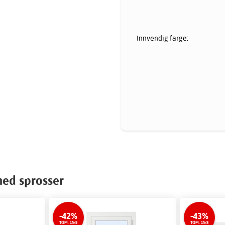
Innvendig farge:
med sprosser
-42%
-43%
TOM. 15/8
TOM. 15/8