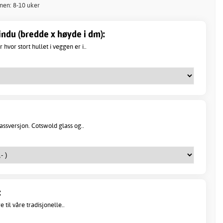
nnen: 8-10 uker
ndu (bredde x høyde i dm):
hvor stort hullet i veggen er i..
ssversjon. Cotswold glass og..
:
e til våre tradisjonelle..