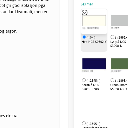
Les mer
det gir god isolasjon pga.
 standard hvitmalt, men er
og argon.
( +0,- )
( +1895,- 
Hvit NCS S0502-Y
Lysgrå NCS
S3000-N
( +1895,- )
( +1895,- 
Kornblå NCS
Grønnumbra
S6030-R70B
S5020-G30Y
es ekstra.
( +1895,- )
Spesialfarge (send