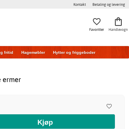
Kontakt
Betaling og levering
Favoritter
Handlevogn
g fritid
Hagemøbler
Hytter og friggeboder
g
Skyvedører
e ermer