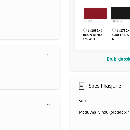
( +1895,- )
( +1795,- 
Rubinrød NCS
Svart NCS S
S4050-R
N
Bruk kjøpsk
Spesifikasjoner
SKU:
Modulmål vindu (bredde x h