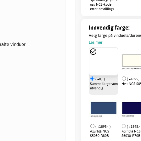
oss NCS-kode
etter bestilling)
Innvendig farge:
Velg farge på vinduets/dørens
Les mer
malte
vinduer
.
( +0,- )
( +1895,- 
Samme farge som
Hvit NCS S0
utvendig
( +1895,- )
( +1895,- 
Azurblå NCS
Kornblå NCS
S5030-R80B
S6030-R70B