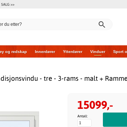
SALG >>
øy og redskap
Innerdører
Ytterdører
Vinduer
Sport o
Garasjeporter
Bil og garasje
Hus og bygg
Oppbevarin
adisjonsvindu - tre - 3-rams - malt + Ramm
15099,-
Antall: