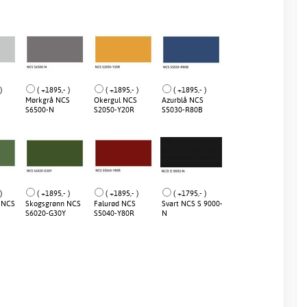
)
( +1895,- )
( +1895,- )
( +1895,- )
Mørkgrå NCS
Okergul NCS
Azurblå NCS
S6500-N
S2050-Y20R
S5030-R80B
)
( +1895,- )
( +1895,- )
( +1795,- )
 NCS
Skogsgrønn NCS
Falurød NCS
Svart NCS S 9000-
S6020-G30Y
S5040-Y80R
N