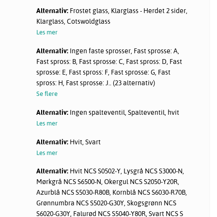
Alternativ:
Frostet glass, Klarglass - Herdet 2 sider,
Klarglass, Cotswoldglass
Les mer
Alternativ:
Ingen faste sprosser, Fast sprosse: A,
Fast spross: B, Fast sprosse: C, Fast spross: D, Fast
sprosse: E, Fast spross: F, Fast sprosse: G, Fast
spross: H, Fast sprosse: J.. (23 alternativ)
Se flere
Alternativ:
Ingen spalteventil, Spalteventil, hvit
Les mer
Alternativ:
Hvit, Svart
Les mer
Alternativ:
Hvit NCS S0502-Y, Lysgrå NCS S3000-N,
Mørkgrå NCS S6500-N, Okergul NCS S2050-Y20R,
Azurblå NCS S5030-R80B, Kornblå NCS S6030-R70B,
Grønnumbra NCS S5020-G30Y, Skogsgrønn NCS
S6020-G30Y, Falurød NCS S5040-Y80R, Svart NCS S