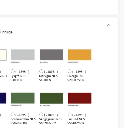
 innside.
)
( +1895,- )
( +1895,- )
( +1895,- )
502-Y
Lysgrå NCS
Mørkgrå NCS
Okergul NCS
S3000-N
S6500-N
S2050-Y20R
)
( +1895,- )
( +1895,- )
( +1895,- )
Grønn-umbra NCS
Skogsgrønn NCS
Falurød NCS
S5020-G30Y
S6020-G30Y
S5040-Y80R