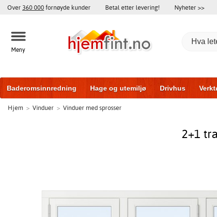
Over
360 000
fornøyde kunder
Betal etter levering!
Nyheter >>
Meny
Baderomsinnredning
Hage og utemiljø
Drivhus
Verkt
Hjem
>
Vinduer
>
Vinduer med sprosser
Baderomsmøbler
Hjem og innredning
Treningsutstyr
2+1 tr