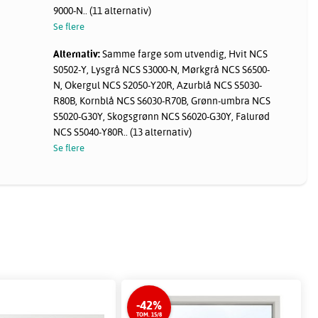
9000-N.. (11 alternativ)
Se flere
Alternativ:
Samme farge som utvendig, Hvit NCS
S0502-Y, Lysgrå NCS S3000-N, Mørkgrå NCS S6500-
N, Okergul NCS S2050-Y20R, Azurblå NCS S5030-
R80B, Kornblå NCS S6030-R70B, Grønn-umbra NCS
S5020-G30Y, Skogsgrønn NCS S6020-G30Y, Falurød
NCS S5040-Y80R.. (13 alternativ)
Se flere
-42%
TOM. 15/8