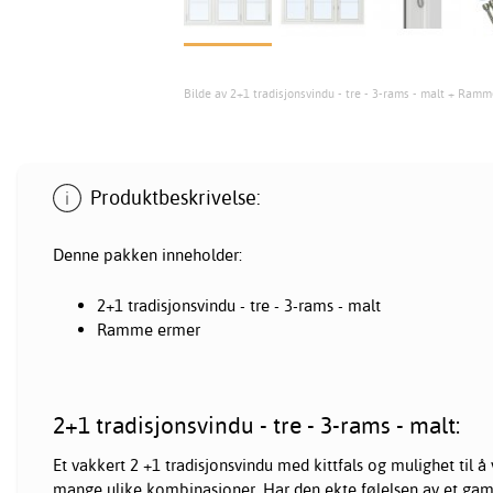
Bilde av 2+1 tradisjonsvindu - tre - 3-rams - malt + Ram
Produktbeskrivelse:
Denne pakken inneholder:
2+1 tradisjonsvindu - tre - 3-rams - malt
Ramme ermer
2+1 tradisjonsvindu - tre - 3-rams - malt:
Et vakkert 2 +1 tradisjonsvindu med kittfals og mulighet til å 
mange ulike kombinasjoner. Har den ekte følelsen av et gam