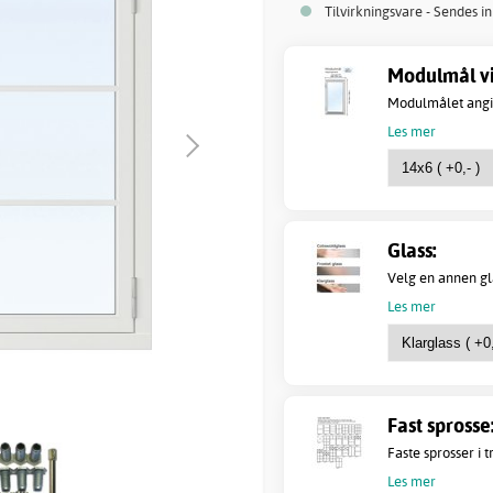
Tilvirkningsvare - Sendes i
Modulmål vi
Modulmålet angir 
Les mer
Glass:
Velg en annen gla
Les mer
Fast sprosse
Faste sprosser i tr
Les mer