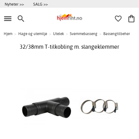
Nyheter >>
SALG >>
Hjem
>
Hage og utemiljø
>
Utelek
>
Svømmebasseng
>
Bassengtilbehør
32/38mm T-tilkobling m. slangeklemmer