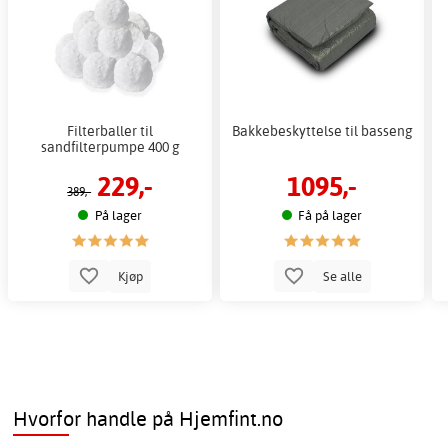
Filterballer til
Bakkebeskyttelse til basseng
sandfilterpumpe 400 g
229,-
1095,-
389,-
På lager
Få på lager
Kjøp
Se alle
Hvorfor handle på Hjemfint.no