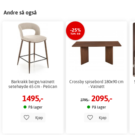
Andre så også
-25%
TOM. 9/8
Barkrakk beige/valnøtt
Crossby spisebord 180x90 cm
setehøyde 65 cm - Pelican
- Valnøtt
1495,-
2095,-
2795,-
På lager
På lager
Kjøp
Kjøp