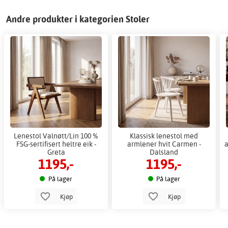
Andre produkter i kategorien Stoler
Lenestol Valnøtt/Lin 100 %
Klassisk lenestol med
FSG-sertifisert heltre eik -
armlener hvit Carmen -
a
Greta
Dalsland
1195,-
1195,-
På lager
På lager
Kjøp
Kjøp