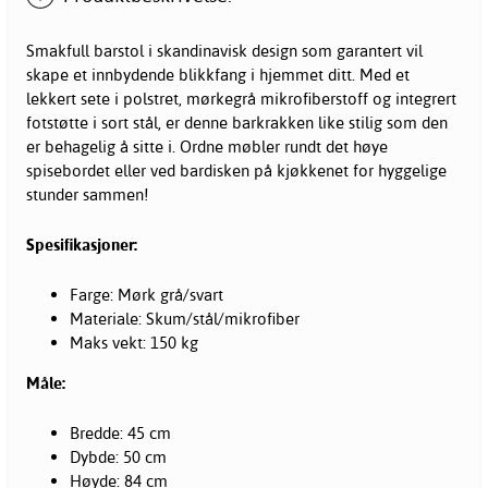
Smakfull barstol i skandinavisk design som garantert vil
skape et innbydende blikkfang i hjemmet ditt. Med et
lekkert sete i polstret, mørkegrå mikrofiberstoff og integrert
fotstøtte i sort stål, er denne barkrakken like stilig som den
er behagelig å sitte i. Ordne
møbler
rundt det høye
spisebordet eller ved bardisken på kjøkkenet for hyggelige
stunder sammen!
Spesifikasjoner:
Farge: Mørk grå/svart
Materiale: Skum/stål/mikrofiber
Maks vekt: 150 kg
Måle:
Bredde: 45 cm
Dybde: 50 cm
Høyde: 84 cm