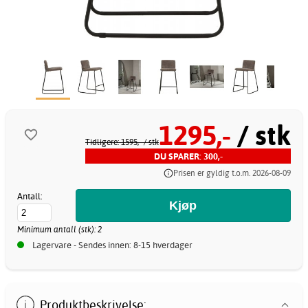
1295,-
/ stk
Tidligere: 1595,-
/ stk
DU SPARER: 300,-
Prisen er gyldig t.o.m. 2026-08-09
Antall:
Minimum antall (stk): 2
Lagervare - Sendes innen: 8-15 hverdager
Produktbeskrivelse: