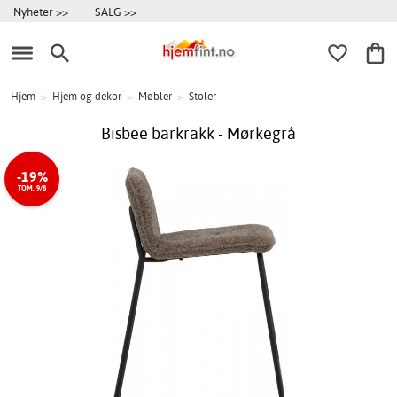
Nyheter >>
SALG >>
Hjem
>
Hjem og dekor
>
Møbler
>
Stoler
Bisbee barkrakk - Mørkegrå
-19%
TOM. 9/8