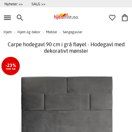
Nyheter >>
SALG >>
Hjem
>
Hjem og dekor
>
Møbler
>
Sengegavler
Carpe hodegavl 90 cm i grå fløyel - Hodegavl med
dekorativt mønster
-23%
TOM. 9/8