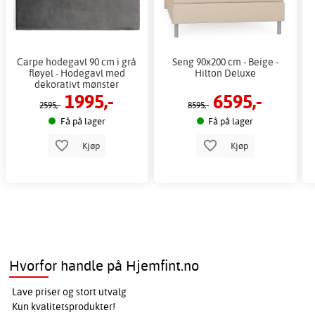
Carpe hodegavl 90 cm i grå
Seng 90x200 cm - Beige -
fløyel - Hodegavl med
Hilton Deluxe
dekorativt mønster
1995,-
6595,-
2595,-
8595,-
Få på lager
Få på lager
Kjøp
Kjøp
Hvorfor handle på Hjemfint.no
Lave priser og stort utvalg
Kun kvalitetsprodukter!