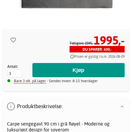
1995,-
Tidligere: 2595,-
DU SPARER: 600,-
Prisen er gyldig t.o.m. 2026-08-09
Antall:
Bare 3 stk. på lager
- Sendes innen: 8-15 hverdager
Produktbeskrivelse:
Carpe sengegavl 90 cm i grå fløyel - Moderne og
luksuriøst design for soverom