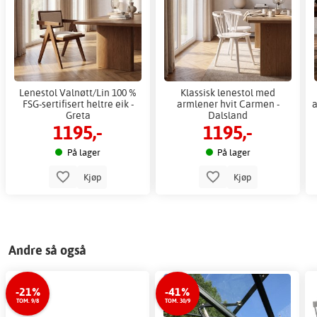
Lenestol Valnøtt/Lin 100 %
Klassisk lenestol med
FSG-sertifisert heltre eik -
armlener hvit Carmen -
a
Greta
Dalsland
1195,-
1195,-
På lager
På lager
Kjøp
Kjøp
Andre så også
-21%
-41%
TOM. 9/8
TOM. 30/9