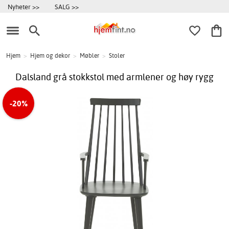
Nyheter >>
SALG >>
Hjem
>
Hjem og dekor
>
Møbler
>
Stoler
Dalsland grå stokkstol med armlener og høy rygg
-20%