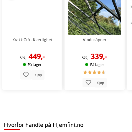
Krakk Grå - Kjærlighet
Vindusåpner
449,-
339,-
569,-
579,-
På lager
På lager
Kjøp
Kjøp
Hvorfor handle på Hjemfint.no