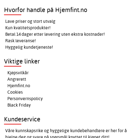
Hvorfor handle på Hjemfint.no
Lave priser og stort utvalg
Kun kvalitetsprodukter!
Betal 14 dager etter levering uten ekstra kostnader!
Rask leveranse!
Hyggelig kundetjeneste!
Viktige linker
Kjøpsvilkår
Angrerett
Hjemfint.no
Cookies
Personvernspolicy
Black Friday
Kundeservice
Våre kunnskapsrike og hyggelige kundebehandlere er her for å
hjelpe deg og svare på spørsmål knyttet til kjøpet ditt!