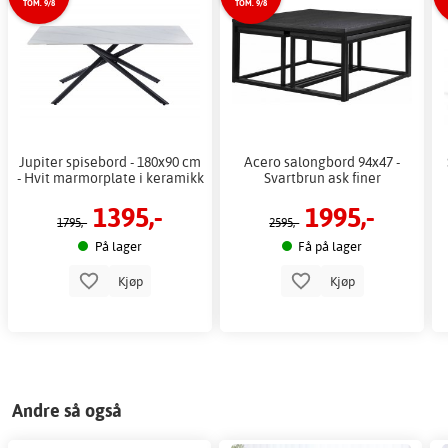
TOM. 9/8
TOM. 9/8
Jupiter spisebord - 180x90 cm
Acero salongbord 94x47 -
- Hvit marmorplate i keramikk
Svartbrun ask finer
1395,-
1995,-
1795,-
2595,-
På lager
Få på lager
Kjøp
Kjøp
Andre så også