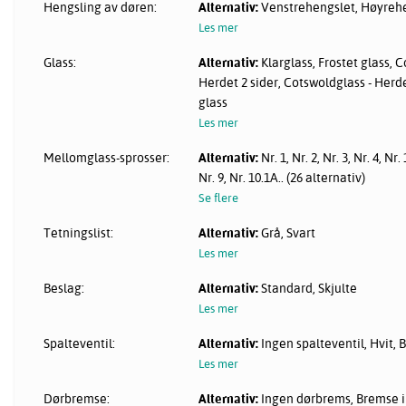
Hengsling av døren:
Alternativ:
Venstrehengslet, Høyreh
Les mer
Glass:
Alternativ:
Klarglass, Frostet glass, C
Herdet 2 sider, Cotswoldglass - Herde
glass
Les mer
Mellomglass-sprosser:
Alternativ:
Nr. 1, Nr. 2, Nr. 3, Nr. 4, Nr. 
Nr. 9, Nr. 10.1A.. (26 alternativ)
Se flere
Tetningslist:
Alternativ:
Grå, Svart
Les mer
Beslag:
Alternativ:
Standard, Skjulte
Les mer
Spalteventil:
Alternativ:
Ingen spalteventil, Hvit, 
Les mer
Dørbremse:
Alternativ:
Ingen dørbrems, Bremse i