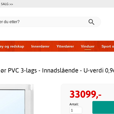
SALG >>
øy og redskap
Innerdører
Ytterdører
Vinduer
Sport o
r
Garasjeporter
Bil og garasje
Hus og bygg
Oppbeva
r PVC 3-lags - Innadslående - U-verdi 0
33099,-
Antall: