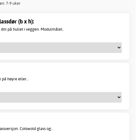
nen: 7-9 uker
ssdør (b x h):
dm på hullet i veggen. Modulmålet..
på høyre eller..
ssversjon. Cotswold glass og..