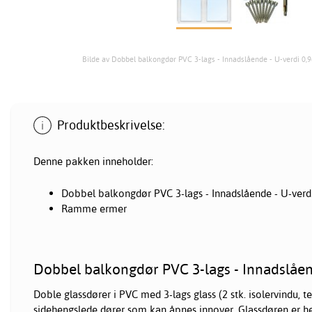
Bilde av Dobbel balkongdør PVC 3-lags - Innadslående - U-verdi 0
Produktbeskrivelse:
Denne pakken inneholder:
Dobbel
balkongdør
PVC 3-lags - Innadslående - U-verd
Ramme ermer
Dobbel balkongdør PVC 3-lags - Innadslåend
Doble glassdører i PVC med 3-lags glass (2 stk. isolervindu, t
sidehengslede
dører
som kan åpnes innover. Glassdøren er h