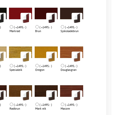
)
( +1495,- )
( +1495,- )
( +1495,- )
Mørkrød
Brun
Sjokoladebrun
)
( +1495,- )
( +1495,- )
( +1495,- )
Spesialeik
Oregon
Douglasgran
)
( +1495,- )
( +1495,- )
( +1495,- )
Rødbrun
Mørk eik
Macore