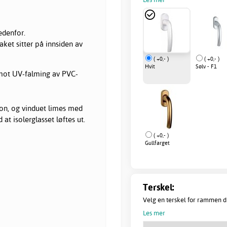
edenfor.
aket sitter på innsiden av
( +0,- )
( +0,- )
Hvit
Sølv - F1
i mot UV-falming av PVC-
jon, og vinduet limes med
at isolerglasset løftes ut.
( +0,- )
Gullfarget
Terskel:
Velg en terskel for rammen d
Les mer