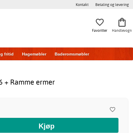
Kontakt
Betaling og levering
Favoritter
Handlevogn
g fritid
Hagemøbler
Baderomsmøbler
ring
Skyvedører
,96 + Ramme ermer