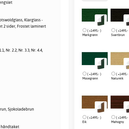
engslet
otswoldglass, Klarglass -
t 2 sider, Frostet laminert
( +1495,- )
( +1495,- 
Mørkgrønn
Svartbrun
1.1, Nr. 2.2, Nr. 3.3, Nr. 4.4,
( +1495,- )
( +1495,- 
Mosegrønn
Natureik
Brun, Sjokoladebrun
( +1495,- )
( +1495,- 
Eik
Mahogny
 håndtaket