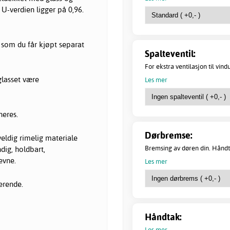
 U-verdien ligger på 0,96.
 som du får kjøpt separat
Spalteventil:
For ekstra ventilasjon til vindu
glasset være
Les mer
neres.
Dørbremse:
veldig rimelig materiale
Bremsing av døren din. Håndt
dig, holdbart,
evne.
Les mer
erende.
Håndtak:
Les mer