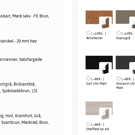
Låsbart, Mørk sølv - F9, Brun,
( +1495,- )
( +1495,- 
Winchester
Kvartsgrå
terskel - 20 mm høy
ersienner, Sølvfargede
( +869,- )
( +869,- )
Sort Ulti-Matt
Antrasitt Ult
ittgrå, Brilliantblå,
Matt
 Sjokoladebrun.. (31
, Hvit, Kremhvit, Grå,
, Svartbrun, Mørkrød, Brun..
( +869,- )
Sheffield lys eik