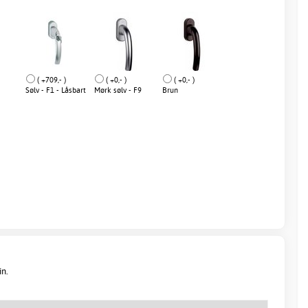
( +709,- )
( +0,- )
( +0,- )
Sølv - F1 - Låsbart
Mørk sølv - F9
Brun
in.