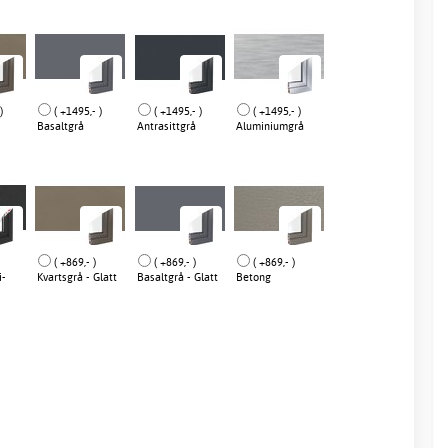
)
( +1495,- )
( +1495,- )
( +1495,- )
Basaltgrå
Antrasittgrå
Aluminiumgrå
( +869,- )
( +869,- )
( +869,- )
i-
Kvartsgrå - Glatt
Basaltgrå - Glatt
Betong