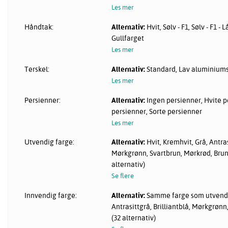
Les mer
Håndtak:
Alternativ:
Hvit, Sølv - F1, Sølv - F1 - 
Gullfarget
Les mer
Terskel:
Alternativ:
Standard, Lav aluminiums
Les mer
Persienner:
Alternativ:
Ingen persienner, Hvite p
persienner, Sorte persienner
Les mer
Utvendig farge:
Alternativ:
Hvit, Kremhvit, Grå, Antras
Mørkgrønn, Svartbrun, Mørkrød, Brun,
alternativ)
Se flere
Innvendig farge:
Alternativ:
Samme farge som utvendig
Antrasittgrå, Brilliantblå, Mørkgrønn
(32 alternativ)