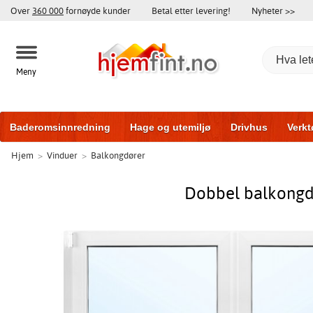
Over
360 000
fornøyde kunder
Betal etter levering!
Nyheter >>
Meny
Baderomsinnredning
Hage og utemiljø
Drivhus
Verkt
Hjem
>
Vinduer
>
Balkongdører
Hytter og friggeboder
Hjem og innredning
Treningsutsty
Dobbel balkongdø