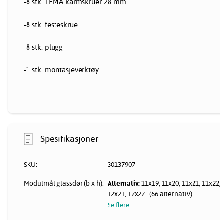
-8 stk. TEMA karmskruer 28 mm
-8 stk. festeskrue
-8 stk. plugg
-1 stk. montasjeverktøy
Spesifikasjoner
SKU:
30137907
Modulmål glassdør (b x h):
Alternativ:
11x19, 11x20, 11x21, 11x22,
12x21, 12x22.. (66 alternativ)
Se flere