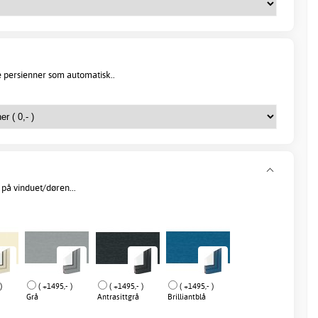
e persienner som automatisk..
på vinduet/døren...
)
( +1495,- )
( +1495,- )
( +1495,- )
Grå
Antrasittgrå
Brilliantblå