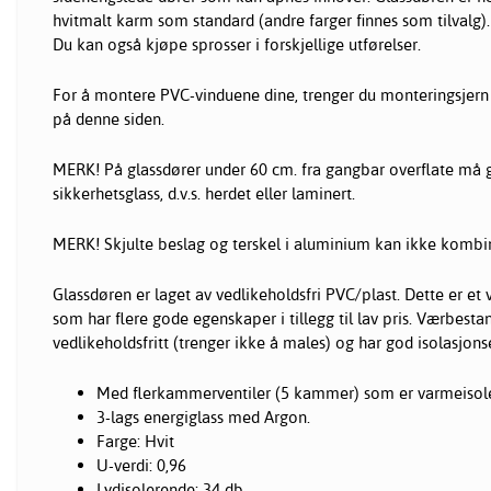
hvitmalt karm som standard (andre farger finnes som tilvalg).
Du kan også kjøpe sprosser i forskjellige utførelser.
For å montere PVC-vinduene dine, trenger du monteringsjern
på denne siden.
MERK! På glassdører under 60 cm. fra gangbar overflate må 
sikkerhetsglass, d.v.s. herdet eller laminert.
MERK! Skjulte beslag og terskel i aluminium kan ikke kombi
Glassdøren er laget av vedlikeholdsfri PVC/plast. Dette er et 
som har flere gode egenskaper i tillegg til lav pris. Værbestan
vedlikeholdsfritt (trenger ikke å males) og har god isolasjons
Med flerkammerventiler (5 kammer) som er varmeisol
3-lags energiglass med Argon.
Farge: Hvit
U-verdi: 0,96
Lydisolerende: 34 db