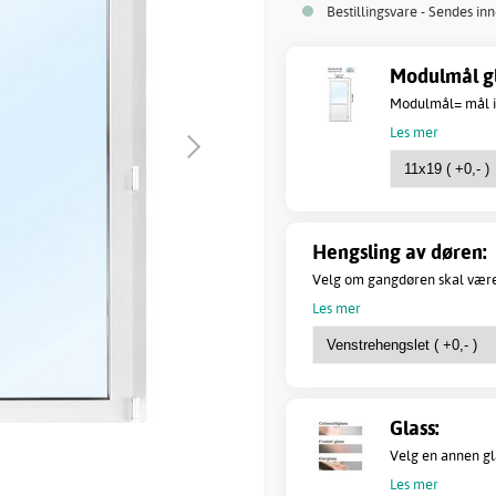
Bestillingsvare - Sendes in
Modulmål gla
Modulmål= mål i 
Les mer
Hengsling av døren:
Velg om gangdøren skal være 
Les mer
Glass:
Velg en annen gla
Les mer