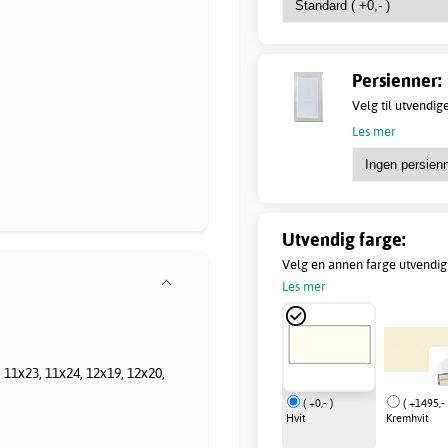
Persienner:
Velg til utvendig
Les mer
Utvendig farge:
Velg en annen farge utvendig 
Les mer
 11x23, 11x24, 12x19, 12x20,
( +0,- )
( +1495,- 
Hvit
Kremhvit