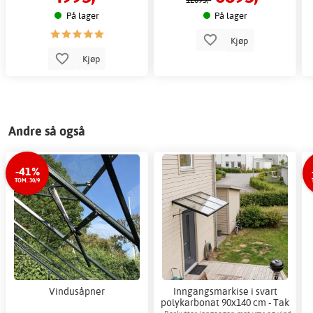
På lager
På lager
Kjøp
Kjøp
Andre så også
-41%
TOM. 30/9
Vindusåpner
Inngangsmarkise i svart
polykarbonat 90x140 cm - Tak