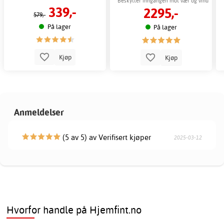
over dør
Beskytter inngangen mot vær og vind
339,-
2295,-
579,-
På lager
På lager
Kjøp
Kjøp
Anmeldelser
(5 av 5) av Verifisert kjøper
2025-03-12
Hvorfor handle på Hjemfint.no