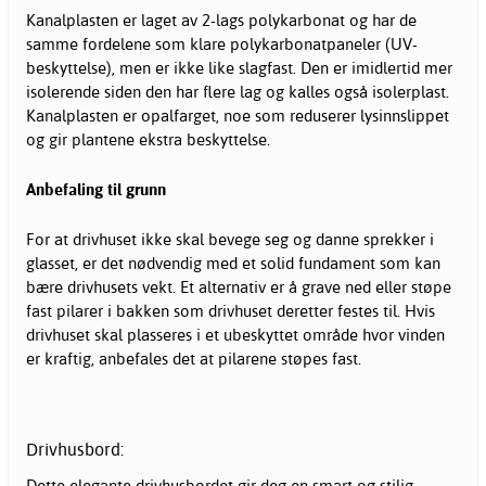
Kanalplasten er laget av 2-lags polykarbonat og har de
samme fordelene som klare polykarbonatpaneler (UV-
beskyttelse), men er ikke like slagfast. Den er imidlertid mer
isolerende siden den har flere lag og kalles også isolerplast.
Kanalplasten er opalfarget, noe som reduserer lysinnslippet
og gir plantene ekstra beskyttelse.
Anbefaling til grunn
For at drivhuset ikke skal bevege seg og danne sprekker i
glasset, er det nødvendig med et solid fundament som kan
bære drivhusets vekt. Et alternativ er å grave ned eller støpe
fast pilarer i bakken som drivhuset deretter festes til. Hvis
drivhuset skal plasseres i et ubeskyttet område hvor vinden
er kraftig, anbefales det at pilarene støpes fast.
Drivhusbord:
Dette elegante drivhusbordet gir deg en smart og stilig