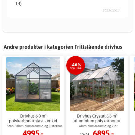
13)
2023-12-13
Andre produkter i kategorien Frittstående drivhus
-46%
TOM. 15/8
Drivhus 6,0 m²
Drivhus Crystal 6,6 m²
polykarbonatplast - enkel
aluminium polykarbonat
montering
Gardeney + Drivhusbord
Stabil aluminiumsramme og justerbar
Aluminiumsramme og klar
4995,-
6895,-
ventilasjon
polykarbonat for et lyst miljø
12695,-