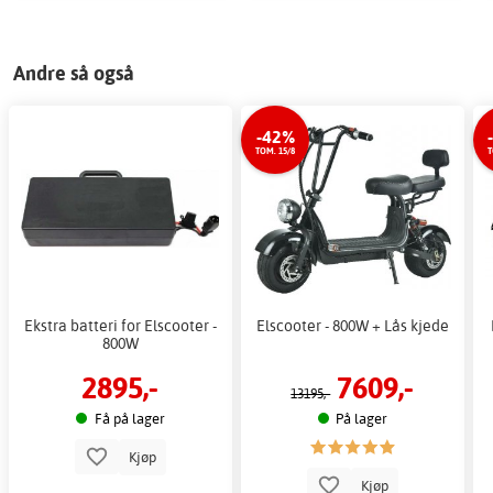
Andre så også
-42%
TOM. 15/8
T
Ekstra batteri for Elscooter -
Elscooter - 800W + Lås kjede
800W
2895,-
7609,-
13195,-
Få på lager
På lager
Kjøp
Kjøp