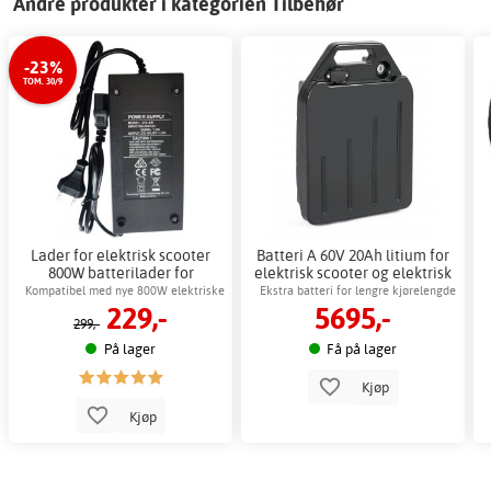
Andre produkter i kategorien Tilbehør
-23%
TOM. 30/9
Lader for elektrisk scooter
Batteri A 60V 20Ah litium for
800W batterilader for
elektrisk scooter og elektrisk
elektrisk scooter
moped
Kompatibel med nye 800W elektriske
Ekstra batteri for lengre kjørelengde
229,-
5695,-
sparkesykler fra Gardeney
og fleksibilitet
299,-
På lager
Få på lager
Kjøp
Kjøp