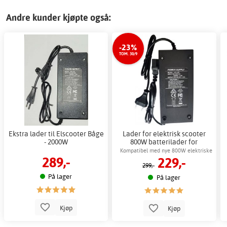
Andre kunder kjøpte også:
-23%
TOM. 30/9
Ekstra lader til Elscooter Båge
Lader for elektrisk scooter
- 2000W
800W batterilader for
elektrisk scooter
Kompatibel med nye 800W elektriske
289,-
229,-
sparkesykler fra Gardeney
299,-
På lager
På lager
Kjøp
Kjøp