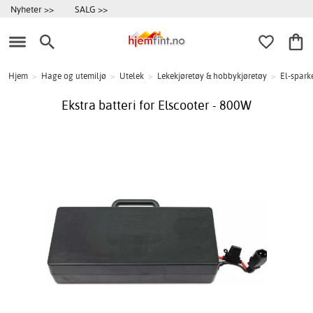
Nyheter >>
SALG >>
Hjem
>
Hage og utemiljø
>
Utelek
>
Lekekjøretøy & hobbykjøretøy
>
El-spark
Ekstra batteri for Elscooter - 800W