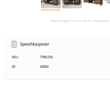
Bilde av Elegant TV-stativ 180 cm - Valnøtt/svart
Spesifikasjoner
SKU:
TR81256
ID:
65002