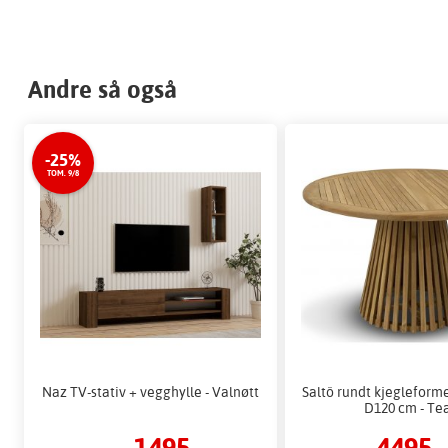
Andre så også
-25%
TOM. 9/8
Naz TV-stativ + vegghylle - Valnøtt
Saltö rundt kjegleform
D120 cm - Te
1495,-
4495,-