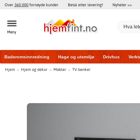
Over
360 000
fornøyde kunder
Betal etter levering!
Nyheter >>
Meny
Baderomsinnredning
Hage og utemiljø
Drivhus
Verkt
Hjem
>
Hjem og dekor
>
Møbler
>
TV-benker
Baderomsmøbler
Hjem og innredning
Treningsutstyr