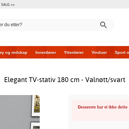
SALG >>
øy og redskap
Innerdører
Ytterdører
Vinduer
Sport o
Garasjeporter
Bil og garasje
Hus og bygg
Oppbevarin
Elegant TV-stativ 180 cm - Valnøtt/svart
Dessverre har vi ikke dette 