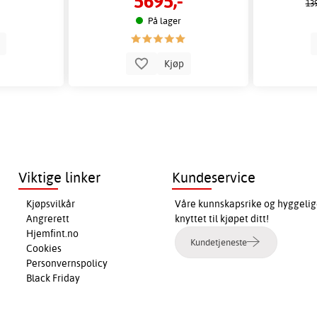
5695,-
139
På lager
p
Kjøp
Viktige linker
Kundeservice
Kjøpsvilkår
Våre kunnskapsrike og hyggelig
Angrerett
knyttet til kjøpet ditt!
Hjemfint.no
Kundetjeneste
Cookies
Personvernspolicy
Black Friday