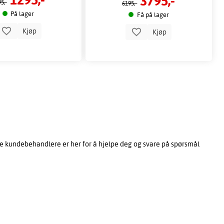
3795,-
5,-
6195,-
På lager
Få på lager
Kjøp
Kjøp
e kundebehandlere er her for å hjelpe deg og svare på spørsmål