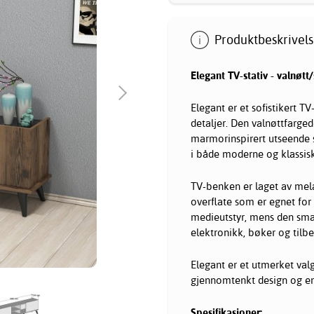
Produktbeskrivels
Elegant TV-stativ - valnøtt/
Elegant er et sofistikert 
detaljer. Den valnøttfarg
marmorinspirert utseende s
i både moderne og klassisk
TV-benken er laget av mela
overflate som er egnet for 
medieutstyr, mens den sma
elektronikk, bøker og tilbe
Elegant er et utmerket va
gjennomtenkt design og en
Spesifikasjoner: