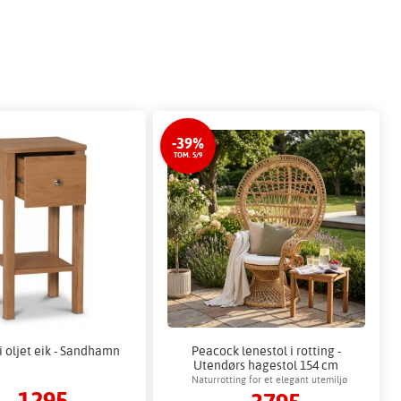
-39%
TOM. 5/9
i oljet eik - Sandhamn
Peacock lenestol i rotting -
Utendørs hagestol 154 cm
Naturrotting for et elegant utemiljø
1295,-