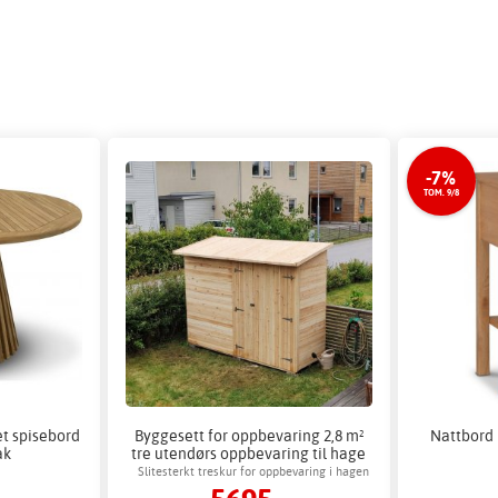
-7%
TOM. 9/8
et spisebord
Byggesett for oppbevaring 2,8 m²
Nattbord 
ak
tre utendørs oppbevaring til hage
Slitesterkt treskur for oppbevaring i hagen