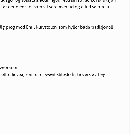
middager og sosiale anledninger. Med sin solide konstruksjon
er dette en stol som vil vare over tid og alltid se bra ut i
lig preg med Emil-kurvstolen, som hyller både tradisjonell
vmontert.
heltre hevea, som er et svært slitesterkt treverk av høy