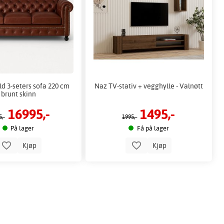
ld 3-seters sofa 220 cm
Naz TV-stativ + vegghylle - Valnøtt
brunt skinn
16995,-
1495,-
,-
1995,-
På lager
Få på lager
Kjøp
Kjøp