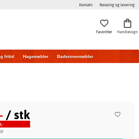
Kontakt
Betaling og levering
Favoritter
Handlevogn
g fritid
Hagemøbler
Baderomsmøbler
ring
Skyvedører
-
/ stk
,-
09