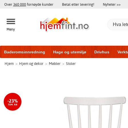
Over
360 000
fornøyde kunder
Betal etter levering!
Nyheter >>
Meny
Baderomsinnredning
Hage og utemiljø
Drivhus
Verkt
Hjem
>
Hjem og dekor
>
Møbler
>
Stoler
Hytter og friggeboder
Hjem og innredning
Treningsutsty
-23%
TOM. 9/8