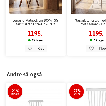
Lenestol Valnøtt/Lin 100 % FSG-
Klassisk lenestol me
sertifisert heltre eik - Greta
hvit Carmen - Da
1195,-
1195,-
På lager
På lager
Kjøp
Kjø
Andre så også
-21%
-27%
TOM. 9/8
TOM. 9/8