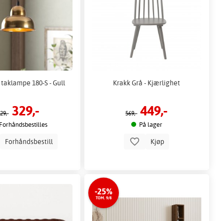
taklampe 180-S - Gull
Krakk Grå - Kjærlighet
329,-
449,-
29,-
569,-
Forhåndsbestilles
På lager
Forhåndsbestill
Kjøp
-25%
TOM. 9/8