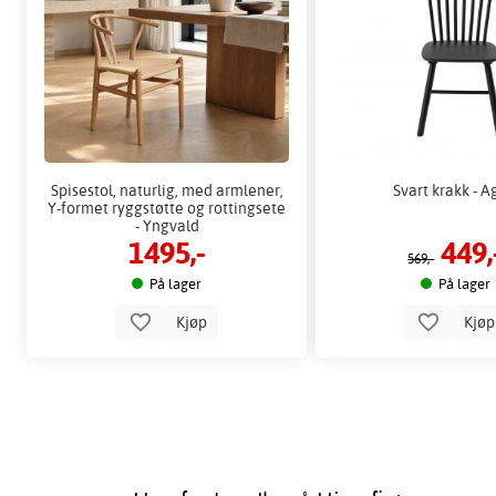
Spisestol, naturlig, med armlener,
Svart krakk - 
Y-formet ryggstøtte og rottingsete
- Yngvald
1495,-
449,
569,-
På lager
På lager
Kjøp
Kjø