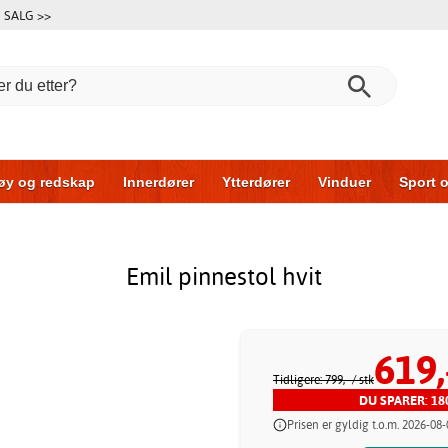
SALG >>
øy og redskap
Innerdører
Ytterdører
Vinduer
Sport o
r
Garasjeporter
Bil og garasje
Hus og bygg
Oppbeva
Emil pinnestol hvit
619,
Tidligere: 799,-
/ stk
DU SPARER: 180
Prisen er gyldig t.o.m. 2026-08-