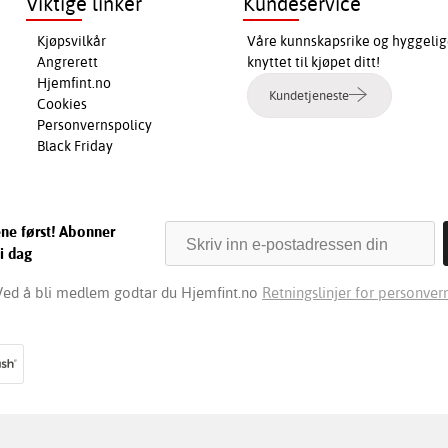
Viktige linker
Kundeservice
Kjøpsvilkår
Våre kunnskapsrike og hyggelig
Angrerett
knyttet til kjøpet ditt!
Hjemfint.no
Kundetjeneste
Cookies
Personvernspolicy
Black Friday
ene først! Abonner
i dag
Ved å bli medlem godtar du Hjemfint.no
Retningslinjer for personvern