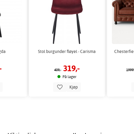
Agda
Stol burgunder fløyel - Carisma
Chesterfie
-
319,-
409,-
19995
På lager
p
Kjøp