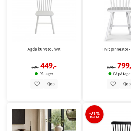
Agda kurvstol hvit
Hvit pinnestol -
449,-
799,
569,-
1095,-
På lager
Få på lage
Kjøp
Kjø
-21%
TOM. 9/8