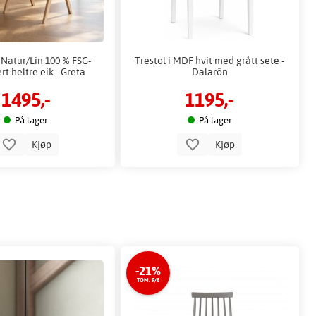
 Natur/Lin 100 % FSG-
Trestol i MDF hvit med grått sete -
ert heltre eik - Greta
Dalarön
1495,-
1195,-
På lager
På lager
Kjøp
Kjøp
-21%
TOM. 9/8