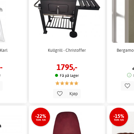
 Karl
Kullgrill - Christoffer
Bergamo 
-
1795,-
4
r
Få på lager
p
Kjøp
-22%
-15%
TOM. 9/8
TOM. 9/8