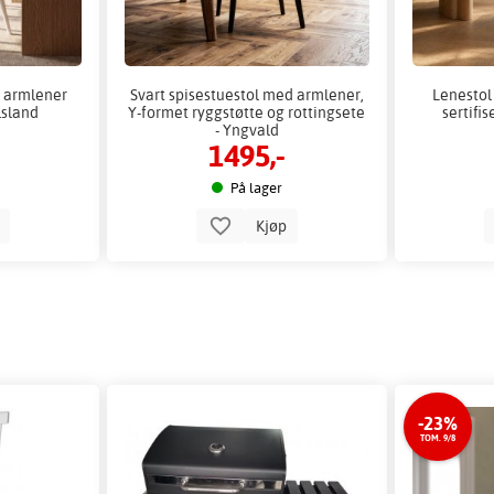
d armlener
Svart spisestuestol med armlener,
Lenestol
lsland
Y-formet ryggstøtte og rottingsete
sertifis
- Yngvald
1495,-
På lager
p
Kjøp
-23%
TOM. 9/8