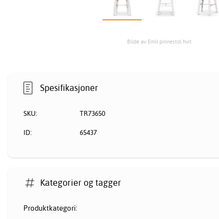
Bilde av Emil pinnestol hvit
Spesifikasjoner
SKU:
TR73650
ID:
65437
Kategorier og tagger
Produktkategori: