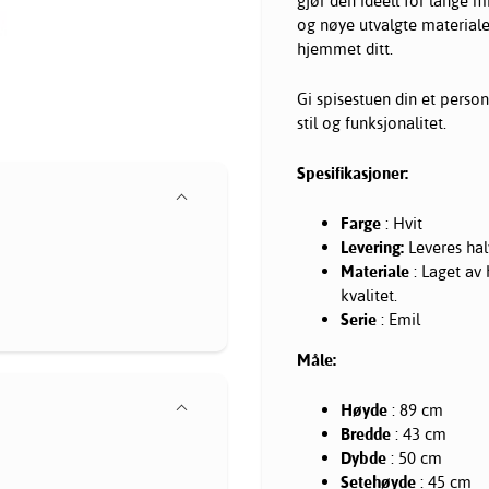
gjør den ideell for lange 
og nøye utvalgte materialer 
hjemmet ditt.
Gi spisestuen din et person
stil og funksjonalitet.
Spesifikasjoner:
Farge
: Hvit
Levering:
Leveres hal
Materiale
: Laget av 
kvalitet.
Serie
: Emil
Måle:
Høyde
: 89 cm
Bredde
: 43 cm
Dybde
: 50 cm
Setehøyde
: 45 cm