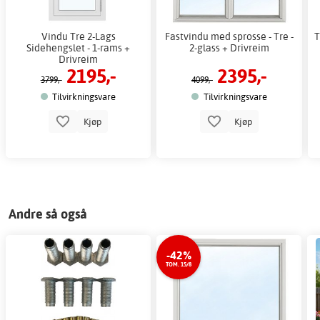
Vindu Tre 2-Lags
Fastvindu med sprosse - Tre -
T
Sidehengslet - 1-rams +
2-glass + Drivreim
Drivreim
2195,-
2395,-
3799,-
4099,-
Tilvirkningsvare
Tilvirkningsvare
Kjøp
Kjøp
Andre så også
-42%
TOM. 15/8