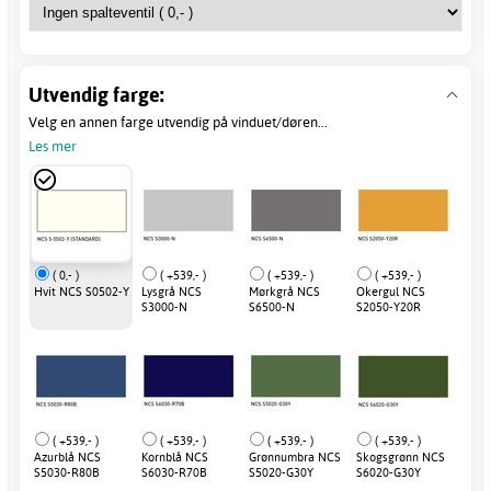
Utvendig farge:
Velg en annen farge utvendig på vinduet/døren...
Les mer
( 0,- )
( +539,- )
( +539,- )
( +539,- )
Hvit NCS S0502-Y
Lysgrå NCS
Mørkgrå NCS
Okergul NCS
S3000-N
S6500-N
S2050-Y20R
( +539,- )
( +539,- )
( +539,- )
( +539,- )
Azurblå NCS
Kornblå NCS
Grønnumbra NCS
Skogsgrønn NCS
S5030-R80B
S6030-R70B
S5020-G30Y
S6020-G30Y