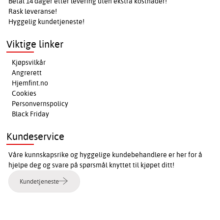
Betal 14 dager etter levering uten ekstra kostnader!
Rask leveranse!
Hyggelig kundetjeneste!
Viktige linker
Kjøpsvilkår
Angrerett
Hjemfint.no
Cookies
Personvernspolicy
Black Friday
Kundeservice
Våre kunnskapsrike og hyggelige kundebehandlere er her for å
hjelpe deg og svare på spørsmål knyttet til kjøpet ditt!
Kundetjeneste