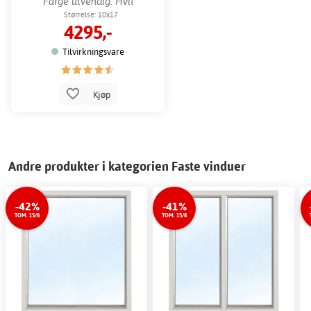
Farge utvendig: Hvit
Størrelse: 10x17
4295,-
Tilvirkningsvare
Kjøp
Andre produkter i kategorien Faste vinduer
-42%
-41%
TOM. 15/8
TOM. 15/8