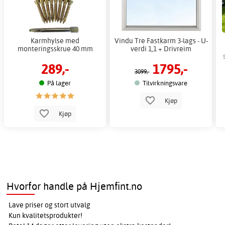
Karmhylse med
Vindu Tre Fastkarm 3-lags - U-
monteringsskrue 40 mm
verdi 1,1 + Drivreim
289,-
1795,-
3099,-
På lager
Tilvirkningsvare
Kjøp
Kjøp
Hvorfor handle på Hjemfint.no
Lave priser og stort utvalg
Kun kvalitetsprodukter!