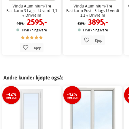
Vindu Aluminium/Tre
Vindu Aluminium/Tre
Fastkarm 3-Lags - U-verdi 1,1
Fastkarm Post - 3-lags U-verdi
+ Drivreim
1,1 + Drivreim
2595,-
3895,-
4499,-
6599,-
Tilvirkningsvare
Tilvirkningsvare
Kjøp
Kjøp
Andre kunder kjøpte også:
-42%
-42%
TOM. 15/8
TOM. 15/8
T