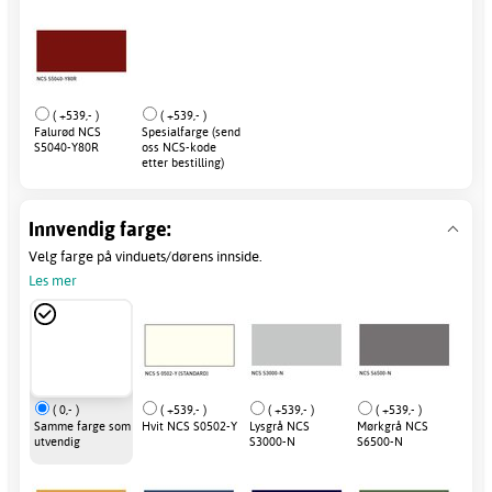
( +539,- )
( +539,- )
Falurød NCS
Spesialfarge (send
S5040-Y80R
oss NCS-kode
etter bestilling)
Innvendig farge:
Velg farge på vinduets/dørens innside.
Les mer
( 0,- )
( +539,- )
( +539,- )
( +539,- )
Samme farge som
Hvit NCS S0502-Y
Lysgrå NCS
Mørkgrå NCS
utvendig
S3000-N
S6500-N