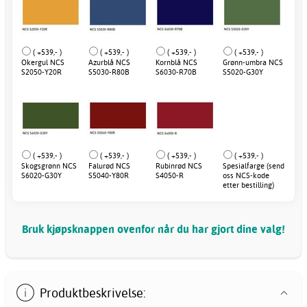
( +539,- )
( +539,- )
( +539,- )
( +539,- )
Okergul NCS
Azurblå NCS
Kornblå NCS
Grønn-umbra NCS
S2050-Y20R
S5030-R80B
S6030-R70B
S5020-G30Y
( +539,- )
( +539,- )
( +539,- )
( +539,- )
Skogsgrønn NCS
Falurød NCS
Rubinrød NCS
Spesialfarge (send
S6020-G30Y
S5040-Y80R
S4050-R
oss NCS-kode
etter bestilling)
Bruk kjøpsknappen ovenfor når du har gjort dine valg!
Produktbeskrivelse: