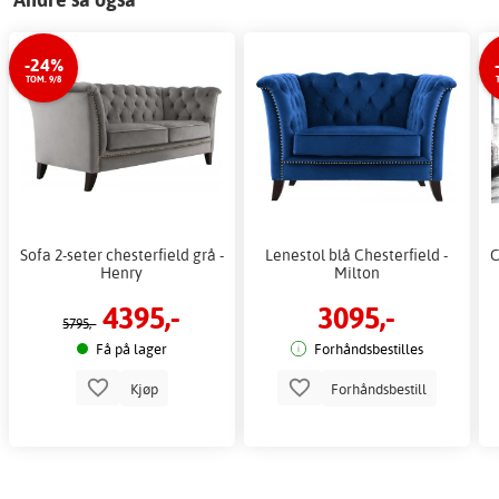
-24%
TOM. 9/8
Sofa 2-seter chesterfield grå -
Lenestol blå Chesterfield -
C
Henry
Milton
4395,-
3095,-
5795,-
Få på lager
Forhåndsbestilles
Kjøp
Forhåndsbestill