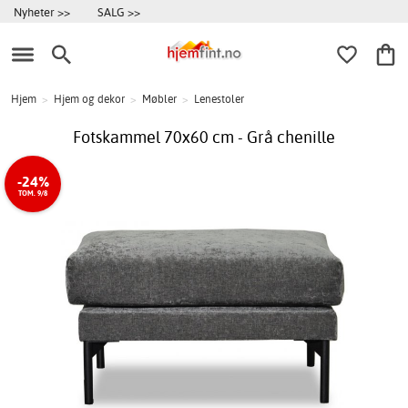
Nyheter >>
SALG >>
Hjem
>
Hjem og dekor
>
Møbler
>
Lenestoler
Fotskammel 70x60 cm - Grå chenille
-24%
TOM. 9/8