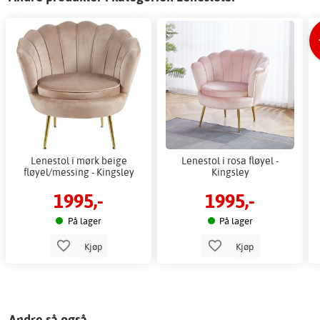
Lenestol i mørk beige
Lenestol i rosa fløyel -
fløyel/messing - Kingsley
Kingsley
1995,-
1995,-
På lager
På lager
Kjøp
Kjøp
Andre så også