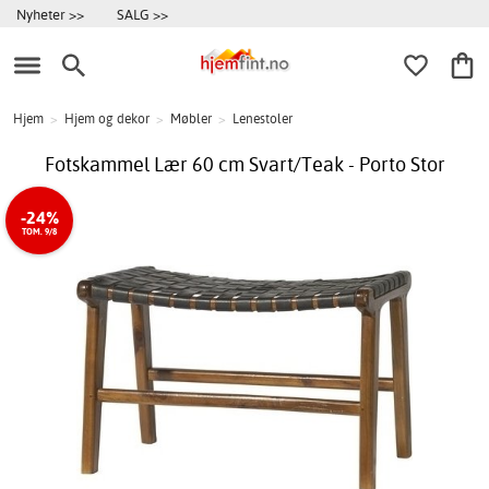
Nyheter >>
SALG >>
Hjem
>
Hjem og dekor
>
Møbler
>
Lenestoler
Fotskammel Lær 60 cm Svart/Teak - Porto Stor
-24%
TOM. 9/8