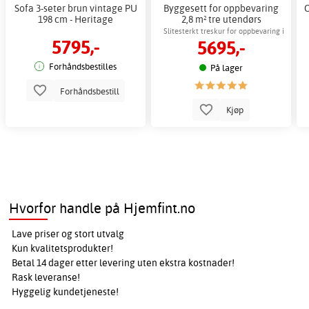
Sofa 3-seter brun vintage PU
Byggesett for oppbevaring
198 cm - Heritage
2,8 m² tre utendørs
oppbevaring til hage
Slitesterkt treskur for oppbevaring i
5795,-
5695,-
hagen
Forhåndsbestilles
På lager
Forhåndsbestill
Kjøp
Hvorfor handle på Hjemfint.no
Lave priser og stort utvalg
Kun kvalitetsprodukter!
Betal 14 dager etter levering uten ekstra kostnader!
Rask leveranse!
Hyggelig kundetjeneste!