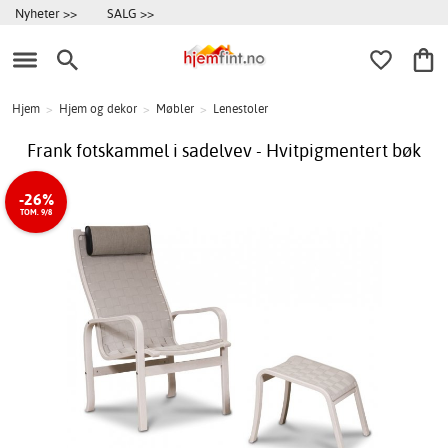
Nyheter >>
SALG >>
Hjem
>
Hjem og dekor
>
Møbler
>
Lenestoler
Frank fotskammel i sadelvev - Hvitpigmentert bøk
-26%
TOM. 9/8