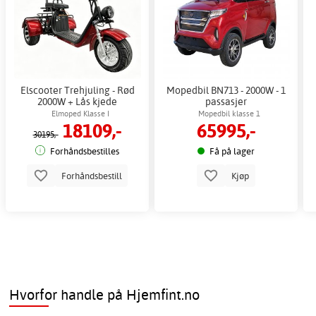
Elscooter Trehjuling - Rød
Mopedbil BN713 - 2000W - 1
2000W + Lås kjede
passasjer
Elmoped Klasse I
Mopedbil klasse 1
18109,-
65995,-
30195,-
Forhåndsbestilles
Få på lager
Forhåndsbestill
Kjøp
Hvorfor handle på Hjemfint.no