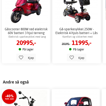
Gåscooter 800W rød elektrisk
Gå-sparkesykkel 250W -
60V batteri 3 hjul terreng
Elektrisk 4-hjuls batteri + Lås
kjede
Elektrisk sparkesykkel med lang
Komfort og sikkerhet med
20995,-
11995,-
rekkevidde og komfort
elektromagnetisk brems
20195,-
På lager
På lager
Kjøp
Kjøp
Andre så også
-40%
TOM. 15/8