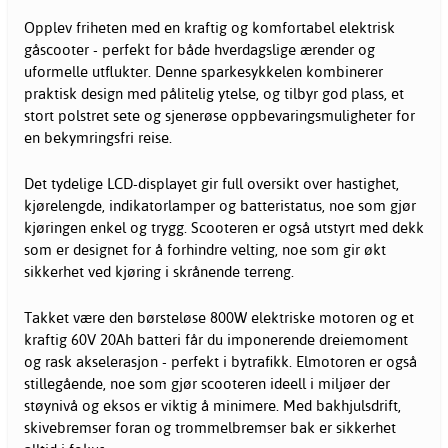
Opplev friheten med en kraftig og komfortabel elektrisk
gåscooter - perfekt for både hverdagslige ærender og
uformelle utflukter. Denne sparkesykkelen kombinerer
praktisk design med pålitelig ytelse, og tilbyr god plass, et
stort polstret sete og sjenerøse oppbevaringsmuligheter for
en bekymringsfri reise.
Det tydelige LCD-displayet gir full oversikt over hastighet,
kjørelengde, indikatorlamper og batteristatus, noe som gjør
kjøringen enkel og trygg. Scooteren er også utstyrt med dekk
som er designet for å forhindre velting, noe som gir økt
sikkerhet ved kjøring i skrånende terreng.
Takket være den børsteløse 800W elektriske motoren og et
kraftig 60V 20Ah batteri får du imponerende dreiemoment
og rask akselerasjon - perfekt i bytrafikk. Elmotoren er også
stillegående, noe som gjør scooteren ideell i miljøer der
støynivå og eksos er viktig å minimere. Med bakhjulsdrift,
skivebremser foran og trommelbremser bak er sikkerhet