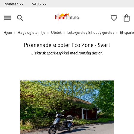
Nyheter >>
SALG >>
Hjem
>
Hage og utemiljø
>
Utelek
>
Lekekjøretøy & hobbykjøretøy
>
El-spark
Promenade scooter Eco Zone - Svart
Elektrisk sparkesykkel med romslig design