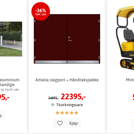
-36%
TOM. 15/8
i aluminium
Amelia slagport + Håndtakspakke
Mini
standige
 og hardt vær
22395,-
5,-
34895,-
Tilvirkningsvare
le
Kjøp