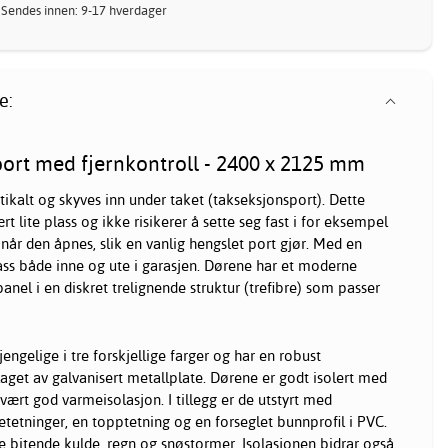
 Sendes innen: 9-17 hverdager
e:
port med fjernkontroll - 2400 x 2125 mm
ikalt og skyves inn under taket (takseksjonsport). Dette
t lite plass og ikke risikerer å sette seg fast i for eksempel
 når den åpnes, slik en vanlig hengslet port gjør. Med en
ass både inne og ute i garasjen. Dørene har et moderne
anel i en diskret trelignende struktur (trefibre) som passer
jengelige i tre forskjellige farger og har en robust
aget av galvanisert metallplate. Dørene er godt isolert med
rt god varmeisolasjon. I tillegg er de utstyrt med
etetninger, en topptetning og en forseglet bunnprofil i PVC.
de bitende kulde, regn og snøstormer. Isolasjonen bidrar også