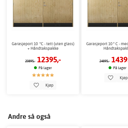
Garasjeport 10 °C - tett (uten glass)
Garasjeport 10 ° C - med
+ Håndtakspakke
Håndtakspak
12395,-
1439
20895,-
24895,-
På lager
På lager
Kjø
Kjøp
Andre så også