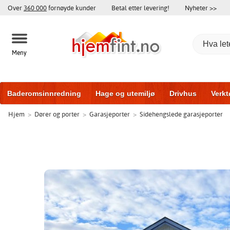
Over
360 000
fornøyde kunder
Betal etter levering!
Nyheter >>
Meny
Baderomsinnredning
Hage og utemiljø
Drivhus
Verkt
Hjem
>
Dører og porter
>
Garasjeporter
>
Sidehengslede garasjeporter
Hytter og friggeboder
Hjem og innredning
Treningsutsty