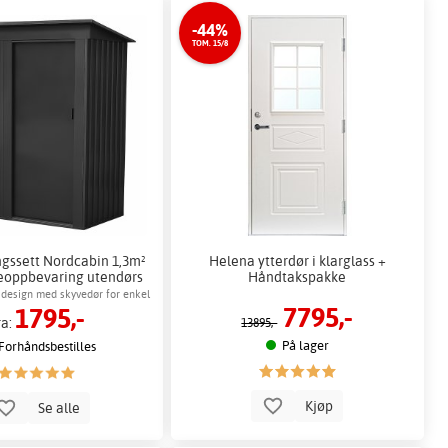
-44%
TOM. 15/8
gssett Nordcabin 1,3m²
Helena ytterdør i klarglass +
eoppbevaring utendørs
Håndtakspakke
oppbevaring
t design med skyvedør for enkel
7795,-
1795,-
tilgang
ra:
13895,-
På lager
Forhåndsbestilles
Kjøp
Se alle