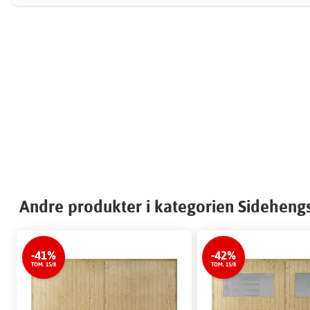
Andre produkter i kategorien Sideheng
-41%
-42%
TOM. 15/8
TOM. 15/8