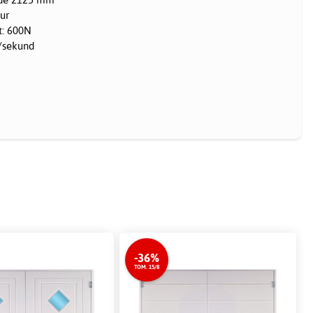
tur
t: 600N
/sekund
-36%
TOM. 15/8