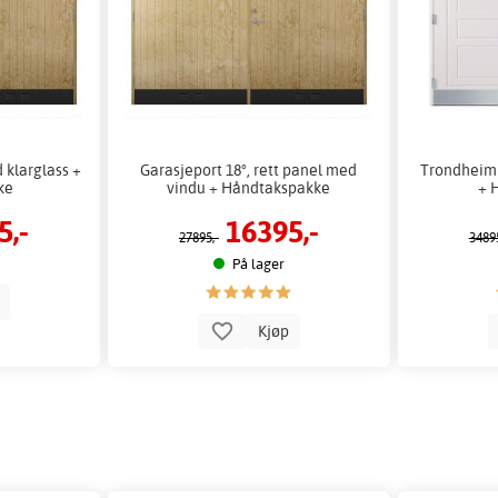
 klarglass +
Garasjeport 18°, rett panel med
Trondheim 
ke
vindu + Håndtakspakke
+ 
5,-
16395,-
27895,-
34895
På lager
p
Kjøp