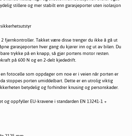
tydelig stillere og mer stabilt enn
garasjeporter
uten isolasjon
sikkerhetsutstyr
2 fjernkontroller. Takket være disse trenger du ikke å gå ut
 åpne garasjeporten hver gang du kjører inn og ut av bilen. Du
g bare trykke på en knapp, så gjør portens motor resten.
kraft på 600 N og en 2-delt kjededrift.
 en fotocelle som oppdager om noe er i veien når porten er
 da stoppes porten umiddelbart. Dette er en utrolig viktig
kkerheten betydelig og forhindrer knusing og personskader.
t og oppfyller EU-kravene i standarden EN 13241-1 +
yde 2125 mm