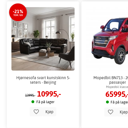
-21%
TOM. 9/8
Hjørnesofa svart kunstskinn 5-
Mopedbil BN713 - 2
seters - Beijing
passasjer
Mopedbil klass
10995,-
65995,
13995,-
Få på lager
Få på lage
Kjøp
Kjø