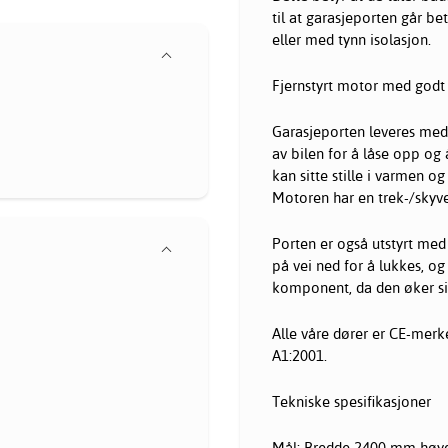
til at garasjeporten går be
eller med tynn isolasjon.
Fjernstyrt motor med godt 
Garasjeporten leveres med 
av bilen for å låse opp og
kan sitte stille i varmen o
Motoren har en trek-/skyve
Porten er også utstyrt med
på vei ned for å lukkes, og
komponent, da den øker si
Alle våre
dører
er CE-merke
A1:2001.
Tekniske spesifikasjoner
Mål: Bredde 2400 mm hø