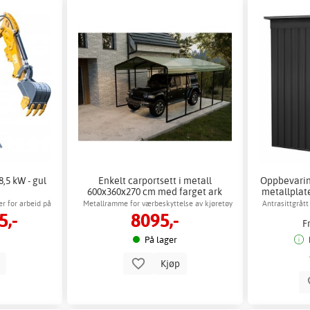
8,5 kW - gul
Enkelt carportsett i metall
Oppbevarin
600x360x270 cm med farget ark
metallplat
r for arbeid på
Metallramme for værbeskyttelse av kjøretøy
Antrasittgråt
5,-
8095,-
r
F
På lager
p
Kjøp