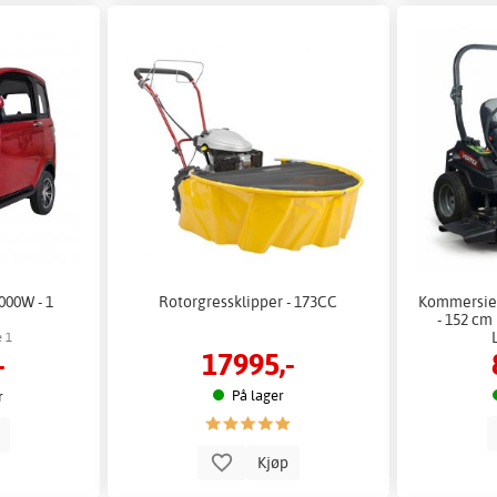
000W - 1
Rotorgressklipper - 173CC
Kommersiell
- 152 cm
e 1
17995,-
-
På lager
r
p
Kjøp