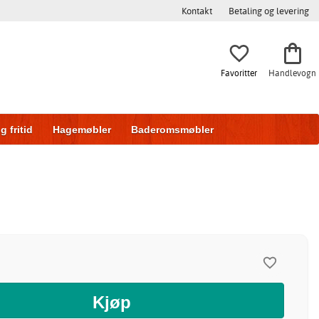
Kontakt
Betaling og levering
Favoritter
Handlevogn
g fritid
Hagemøbler
Baderomsmøbler
ring
Skyvedører