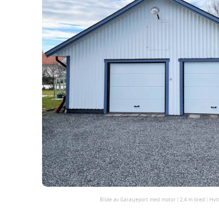
Bilde av Garasjeport med motor | 2,4 m bred | Hvit