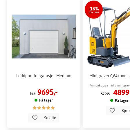
-16%
TOM. 29/8
Leddport for garasje - Medium
Minigraver 0,64 tonn - 
Kompakt og smidig minigrave
9695,-
4899
trange stede
Fra:
57995,-
På lager
På lager
Kjø
Se alle