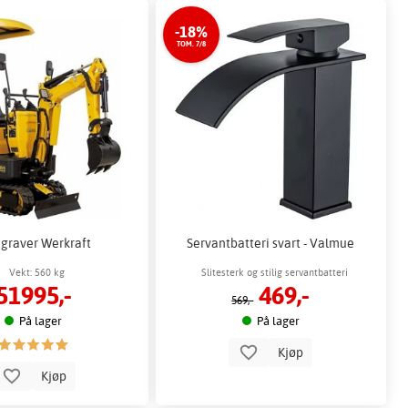
-18%
TOM. 7/8
graver Werkraft
Servantbatteri svart - Valmue
Vekt: 560 kg
Slitesterk og stilig servantbatteri
51995,-
469,-
569,-
På lager
På lager
Kjøp
Kjøp