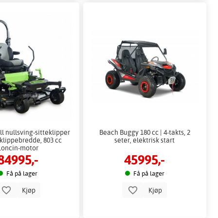
 nullsving-sitteklipper
Beach Buggy 180 cc | 4-takts, 2
 klippebredde, 803 cc
seter, elektrisk start
Loncin-motor
84995,-
45995,-
Få på lager
Få på lager
Kjøp
Kjøp