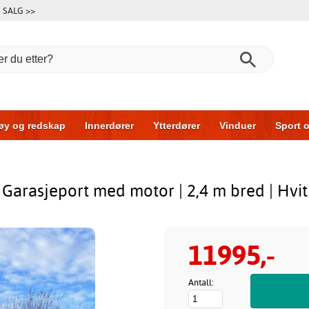
SALG >>
øy og redskap
Innerdører
Ytterdører
Vinduer
Sport o
r
Garasjeporter
Bil og garasje
Hus og bygg
Oppbeva
Garasjeport med motor | 2,4 m bred | Hvit
11995,-
Antall: