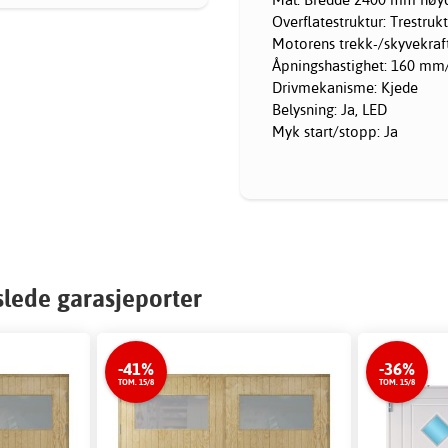
Overflatestruktur: Trestruk
Motorens trekk-/skyvekraf
Åpningshastighet: 160 mm
Drivmekanisme: Kjede
Belysning: Ja, LED
Myk start/stopp: Ja
slede garasjeporter
-41%
-36%
TOM. 15/8
TOM. 15/8