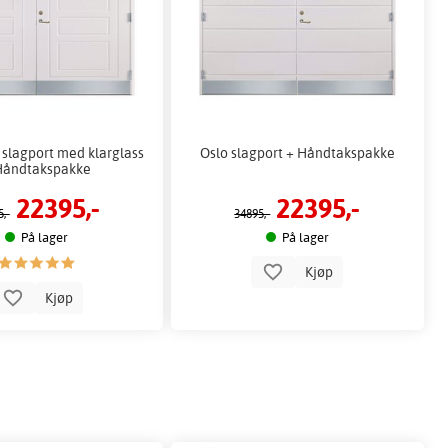
slagport med klarglass
Oslo slagport + Håndtakspakke
Håndtakspakke
22395,-
22395,-
,-
34895,-
På lager
På lager
Kjøp
Kjøp