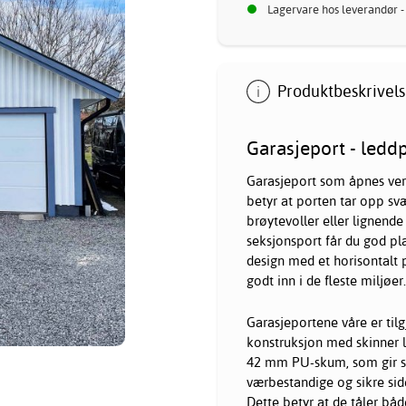
Lagervare hos leverandør -
Produktbeskrivels
Garasjeport - ledd
Garasjeport som åpnes vert
betyr at porten tar opp svær
brøytevoller eller lignende
seksjonsport får du god pl
design med et horisontalt p
godt inn i de fleste miljøer.
Garasjeportene våre er tilg
konstruksjon med skinner l
42 mm PU-skum, som gir svæ
værbestandige og sikre sid
Dette betyr at de tåler bå