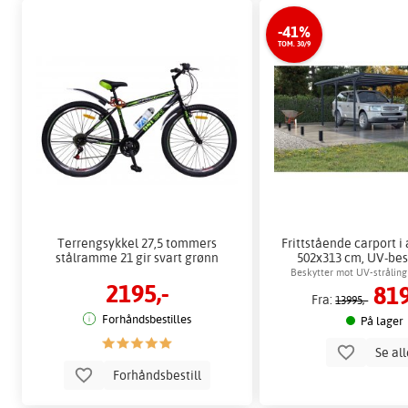
-41%
TOM. 30/9
Terrengsykkel 27,5 tommers
Frittstående carport 
stålramme 21 gir svart grønn
502x313 cm, UV-be
paneler
Beskytter mot UV-stråling
2195,-
819
Fra:
13995,-
Forhåndsbestilles
På lager
Se al
Forhåndsbestill