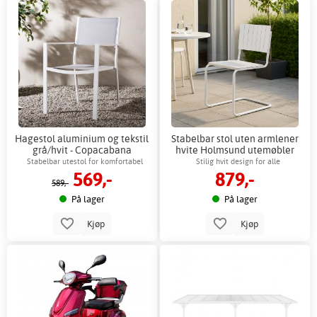
Hagestol aluminium og tekstil
Stabelbar stol uten armlener
grå/hvit - Copacabana
hvite Holmsund utemøbler
Stabelbar utestol for komfortabel
Stilig hvit design for alle
569,-
879,-
utendørsbruk
utendørsmiljøer
589,-
På lager
På lager
Kjøp
Kjøp