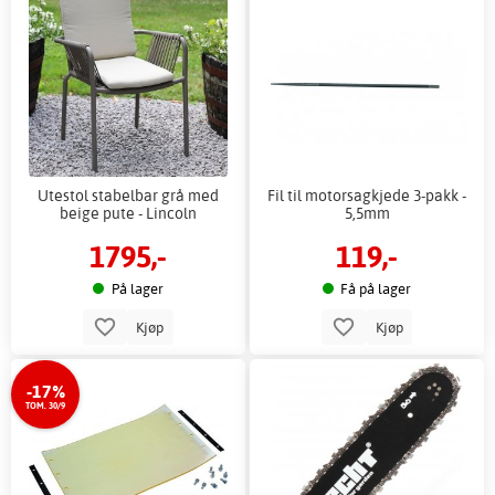
Utestol stabelbar grå med
Fil til motorsagkjede 3-pakk -
beige pute - Lincoln
5,5mm
1795,-
119,-
På lager
Få på lager
Kjøp
Kjøp
-17%
TOM. 30/9