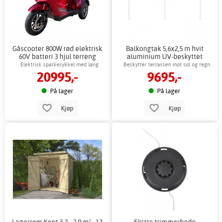
Gåscooter 800W rød elektrisk
Balkongtak 5,6x2,5 m hvit
60V batteri 3 hjul terreng
aluminium UV-beskyttet
kanalplast
Elektrisk sparkesykkel med lang
Beskytter terrassen mot sol og regn
20995,-
9695,-
rekkevidde og komfort
hele året
På lager
På lager
Kjøp
Kjøp
Lagerrom Kent 3,2 - 2,9 m² - 13
Ekstra trimmerhode