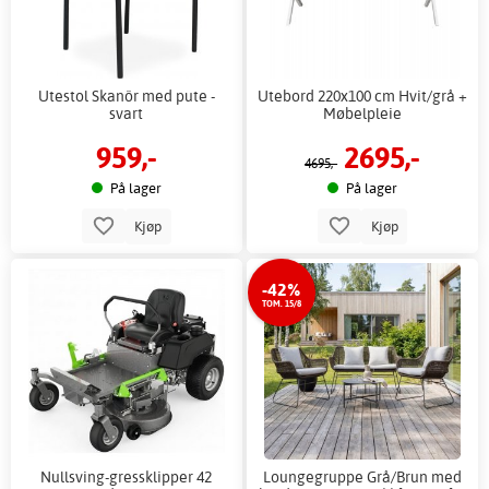
Utestol Skanör med pute -
Utebord 220x100 cm Hvit/grå +
svart
Møbelpleie
959,-
2695,-
4695,-
På lager
På lager
Kjøp
Kjøp
-42%
TOM. 15/8
Nullsving-gressklipper 42
Loungegruppe Grå/Brun med