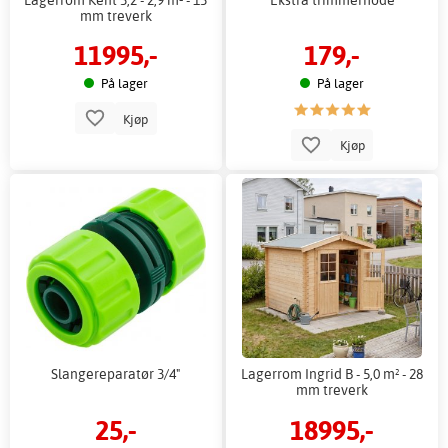
mm treverk
11995,-
179,-
På lager
På lager
Kjøp
Kjøp
Slangereparatør 3/4"
Lagerrom Ingrid B - 5,0 m² - 28
mm treverk
25,-
18995,-