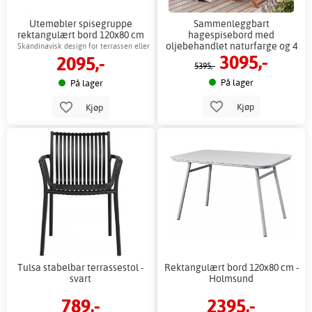
Utemøbler spisegruppe
Sammenleggbart
rektangulært bord 120x80 cm
hagespisebord med
hvit - Holmsund
oljebehandlet naturfarge og 4
Skandinavisk design for terrassen eller
3095,-
2095,-
stoler - FSC-sertifisert +
balkongen din
5395,-
Møbelpleie
På lager
På lager
Kjøp
Kjøp
Tulsa stabelbar terrassestol -
Rektangulært bord 120x80 cm -
svart
Holmsund
789,-
2395,-