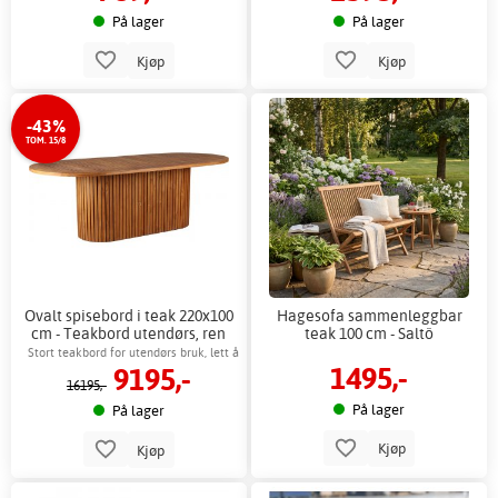
På lager
På lager
Kjøp
Kjøp
-43%
TOM. 15/8
Ovalt spisebord i teak 220x100
Hagesofa sammenleggbar
cm - Teakbord utendørs, ren
teak 100 cm - Saltö
olje + Møbelpleie
Stort teakbord for utendørs bruk, lett å
1495,-
9195,-
vedlikeholde
16195,-
På lager
På lager
Kjøp
Kjøp