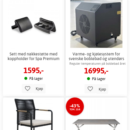
Sett med nakkestøtte med
Varme- og kjølesystem for
koppholder for Spa Premium
svenske boblebad og utendørs
spa 2-40 °C
Reguler temperaturen på boblebad året
1595,-
16995,-
rundt
På lager
På lager
Kjøp
Kjøp
-43%
TOM. 15/8