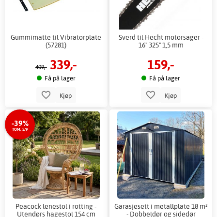
Gummimatte til Vibratorplate
Sverd til Hecht motorsager -
(57281)
16" 325" 1,5 mm
339,-
159,-
409,-
Få på lager
Få på lager
Kjøp
Kjøp
-39%
TOM. 5/9
Peacock lenestol i rotting -
Garasjesett i metallplate 18 m²
Utendørs hagestol 154 cm
- Dobbeldør og sidedør