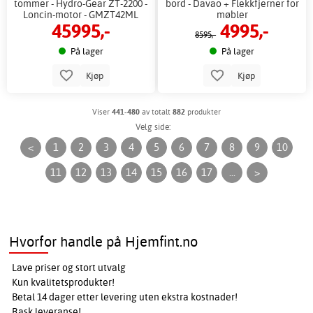
tommer - Hydro-Gear ZT-2200 -
bord - Davao + Flekkfjerner for
Loncin-motor - GMZT42ML
møbler
45995,-
4995,-
8595,-
På lager
På lager
Kjøp
Kjøp
Viser
441-480
av totalt
882
produkter
Velg side:
<
1
2
3
4
5
6
7
8
9
10
11
12
13
14
15
16
17
...
>
Hvorfor handle på Hjemfint.no
Lave priser og stort utvalg
Kun kvalitetsprodukter!
Betal 14 dager etter levering uten ekstra kostnader!
Rask leveranse!