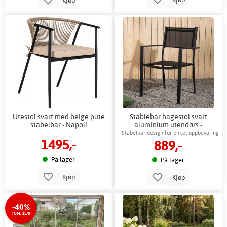
Kjøp
Utestol svart med beige pute
Stablebar hagestol svart
stabelbar - Napoli
aluminium utendørs -
Copacabana
Stabelbar design for enkel oppbevaring
1495,-
889,-
utendørs
På lager
På lager
Kjøp
Kjøp
-40%
TOM. 15/8