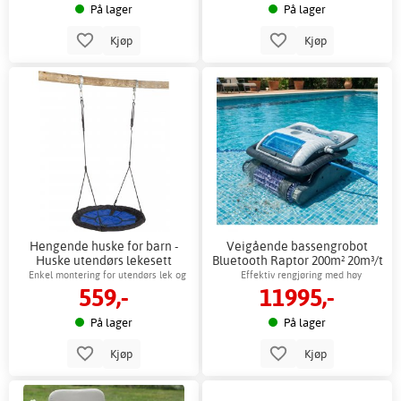
På lager
På lager
Kjøp
Kjøp
Hengende huske for barn -
Veigående bassengrobot
Huske utendørs lekesett
Bluetooth Raptor 200m² 20m³/t
appkontroll
Enkel montering for utendørs lek og
Effektiv rengjøring med høy
559,-
11995,-
avslapning
sugekapasitet
På lager
På lager
Kjøp
Kjøp