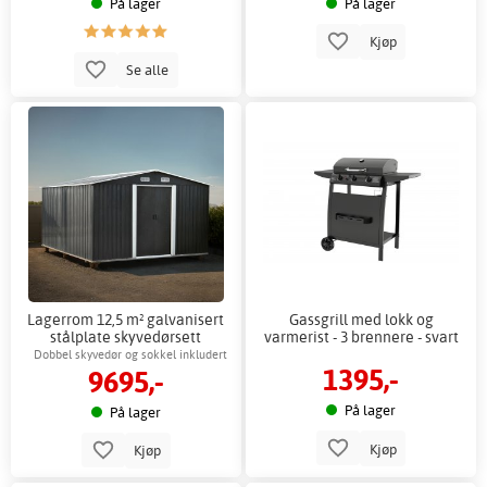
På lager
På lager
Kjøp
Se alle
Lagerrom 12,5 m² galvanisert
Gassgrill med lokk og
stålplate skyvedørsett
varmerist - 3 brennere - svart
utendørs
Dobbel skyvedør og sokkel inkludert
1395,-
9695,-
for enkel oppbevaring
På lager
På lager
Kjøp
Kjøp