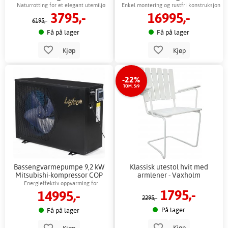
komplett
Naturrotting for et elegant utemiljø
Enkel montering og rustfri konstruksjon
3795,-
16995,-
6195,-
Få på lager
Få på lager
Kjøp
Kjøp
-22%
TOM. 5/9
Bassengvarmepumpe 9,2 kW
Klassisk utestol hvit med
Mitsubishi-kompressor COP
armlener - Vaxholm
6,09 lavt støynivå
Energieffektiv oppvarming for
1795,-
14995,-
bassenger opptil 45 m³
2295,-
På lager
Få på lager
Kjøp