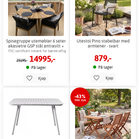
Spisegruppe utemøbler 6 seter
Utestol Pino stabelbar med
akasietre GSP stål antrasitt +
armlener - svart
Flekkfjerner for møbler
FSC-sertifisert treverk for bærekraftig
879,-
14995,-
terrasse
25195,-
På lager
På lager
Kjøp
Kjøp
-43%
TOM. 15/8