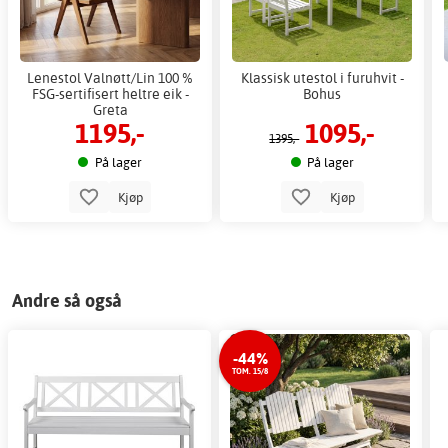
Lenestol Valnøtt/Lin 100 %
Klassisk utestol i furuhvit -
FSG-sertifisert heltre eik -
Bohus
Greta
1195,-
1095,-
1395,-
På lager
På lager
Kjøp
Kjøp
Andre så også
-44%
TOM. 15/8