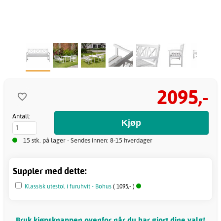
2095,-
Antall:
15 stk. på lager - Sendes innen: 8-15 hverdager
Suppler med dette:
Klassisk utestol i furuhvit - Bohus
( 1095,- )
Bruk kjøpsknappen ovenfor når du har gjort dine valg!