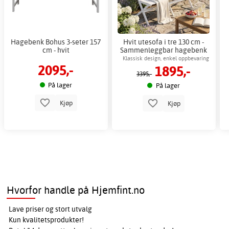
Hagebenk Bohus 3-seter 157
Hvit utesofa i tre 130 cm -
cm - hvit
Sammenleggbar hagebenk
utendørs + Flekkfjerner for
Klassisk design, enkel oppbevaring
2095,-
1895,-
møbler
etter sesongen
3395,-
På lager
På lager
Kjøp
Kjøp
Hvorfor handle på Hjemfint.no
Lave priser og stort utvalg
Kun kvalitetsprodukter!