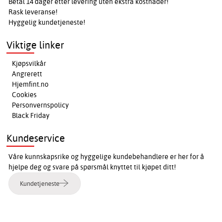
Betal 14 dager etter levering uten ekstra kostnader!
Rask leveranse!
Hyggelig kundetjeneste!
Viktige linker
Kjøpsvilkår
Angrerett
Hjemfint.no
Cookies
Personvernspolicy
Black Friday
Kundeservice
Våre kunnskapsrike og hyggelige kundebehandlere er her for å
hjelpe deg og svare på spørsmål knyttet til kjøpet ditt!
Kundetjeneste