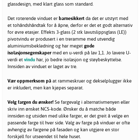
glassdesign, med klart glass som standard.
Det roterende vinduet er
barnesikkert
da det er utstyrt med
et tohåndshåndtak for å åpne, derfor er det et godt alternativ
for øvre etasjer. Effekts 3-glass (2 stk lavutslippsglass (LE))
pivotvindu er produsert i en treramme med utvendig
aluminiumsbekledning og har meget
gode
isolasjonsegenskaper
med en u-verdi på lav 1,1. Jo lavere U-
verdi et
vindu
har, jo bedre isolasjon og støybeskyttelse.
Innsiden av vinduet er laget av tre.
Vær oppmerksom på
at rammeskruer og dekselplugger ikke
er inkludert, men kan kjøpes separat.
Velg fargen du ønsker!
Se fargevalg i alternativmenyen eller
skriv inn ønsket NCS-kode. Ønsker du å matche både
innsiden og utsiden med ulike farger, er det greit å velge en
passende farge til hver side. Valg av farge på vinduer er ofte
avhengig av fargene på fasaden og kan utgjøre en stor
forskjell for utseendet til hele huset.