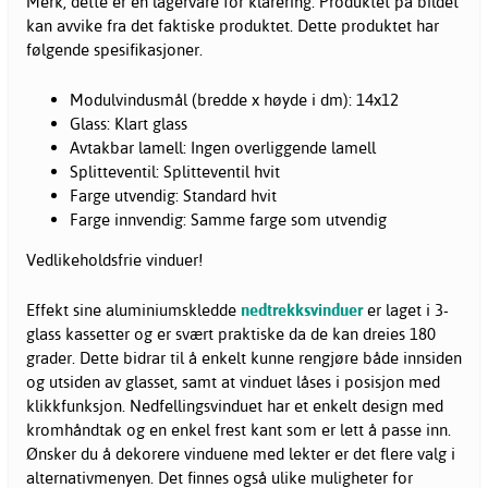
Merk, dette er en lagervare for klarering. Produktet på bildet
kan avvike fra det faktiske produktet. Dette produktet har
følgende spesifikasjoner.
Modulvindusmål (bredde x høyde i dm): 14x12
Glass: Klart glass
Avtakbar lamell: Ingen overliggende lamell
Splitteventil: Splitteventil hvit
Farge utvendig: Standard hvit
Farge innvendig: Samme farge som utvendig
Vedlikeholdsfrie vinduer!
Effekt sine aluminiumskledde
nedtrekksvinduer
er laget i 3-
glass kassetter og er svært praktiske da de kan dreies 180
grader. Dette bidrar til å enkelt kunne rengjøre både innsiden
og utsiden av glasset, samt at vinduet låses i posisjon med
klikkfunksjon. Nedfellingsvinduet har et enkelt design med
kromhåndtak og en enkel frest kant som er lett å passe inn.
Ønsker du å dekorere vinduene med lekter er det flere valg i
alternativmenyen. Det finnes også ulike muligheter for