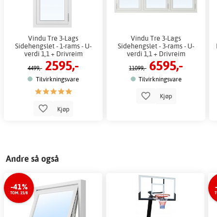
Vindu Tre 3-Lags
Vindu Tre 3-Lags
Sidehengslet - 1-rams - U-
Sidehengslet - 3-rams - U-
verdi 1,1 + Drivreim
verdi 1,1 + Drivreim
2595,-
6595,-
4499,-
11099,-
Tilvirkningsvare
Tilvirkningsvare
Kjøp
Kjøp
Andre så også
-41%
TOM. 15/8
T