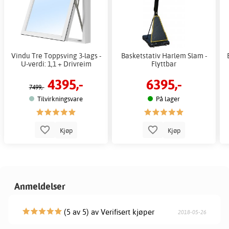
Vindu Tre Toppsving 3-lags -
Basketstativ Harlem Slam -
U-verdi: 1,1 + Drivreim
Flyttbar
4395,-
6395,-
7499,-
Tilvirkningsvare
På lager
Kjøp
Kjøp
Anmeldelser
(5 av 5) av Verifisert kjøper
2018-05-26