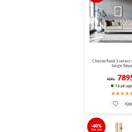
Chesterfield 3-seters
beige fløye
7895
9295,-
Få på lag
Kjø
-40%
TOM. 15/8