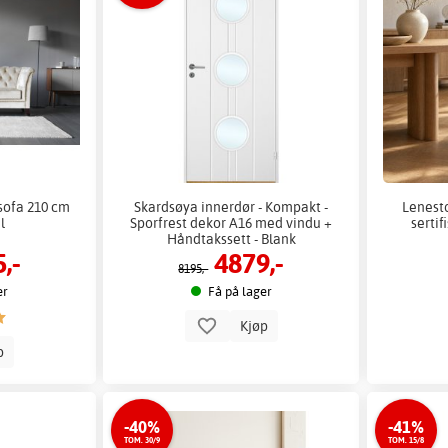
 sofa 210 cm
Skardsøya innerdør - Kompakt -
Lenesto
l
Sporfrest dekor A16 med vindu +
sertif
Håndtakssett - Blank
,-
4879,-
8195,-
er
Få på lager
Kjøp
p
-40%
-41%
TOM. 30/9
TOM. 15/8