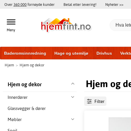
Over
360 000
fornøyde kunder
Betal etter levering!
Nyheter >>
Meny
Baderomsinnredning
Hage og utemiljø
Drivhus
Verkt
Hjem
>
Hjem og dekor
Hytter og friggeboder
Hjem og innredning
Treningsutsty
Hjem og d
Hjem og dekor
Innerdører
Filter
Glassvegger & dører
Møbler
Speil