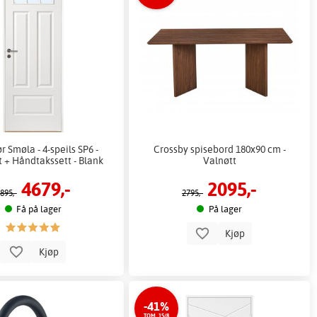
r Smøla - 4-speils SP6 -
Crossby spisebord 180x90 cm -
 + Håndtakssett - Blank
Valnøtt
4679,-
2095,-
895,-
2795,-
Få på lager
På lager
Kjøp
Kjøp
-41%
TOM. 15/8