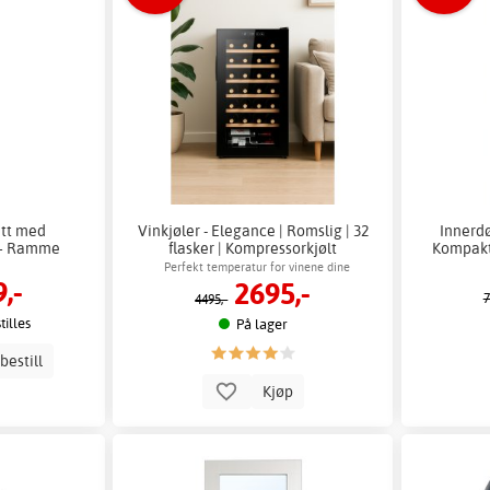
tt med
Vinkjøler - Elegance | Romslig | 32
Innerdø
u + Ramme
flasker | Kompressorkjølt
Kompakt
Perfekt temperatur for vinene dine
,-
2695,-
7
4495,-
illes
På lager
bestill
Kjøp