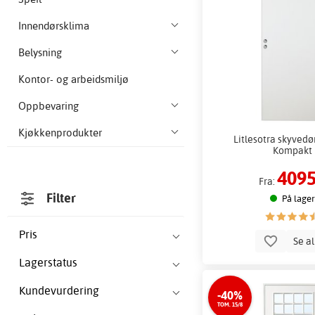
Innendørsklima
Belysning
Kontor- og arbeidsmiljø
Oppbevaring
Kjøkkenprodukter
Litlesotra skyvedør 
Kompakt
4095
Fra:
Filter
På lager
Pris
Se a
Lagerstatus
Kundevurdering
-40%
TOM. 15/8