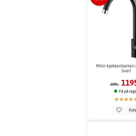
Milin kjøkkenbatteri 
Svart
1195
2095,-
Få på lag
Kjø