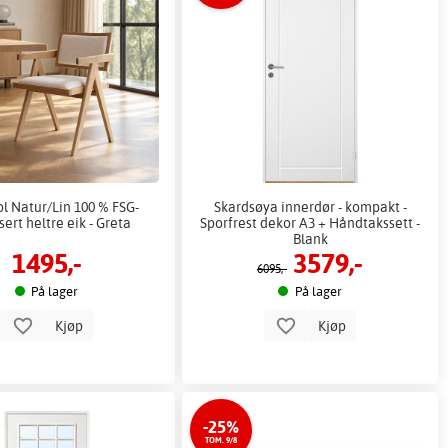
l Natur/Lin 100 % FSG-
Skardsøya innerdør - kompakt -
isert heltre eik - Greta
Sporfrest dekor A3 + Håndtakssett -
Blank
1495,-
3579,-
6095,-
På lager
På lager
Kjøp
Kjøp
-25%
TOM. 9/8