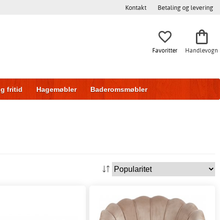
Kontakt
Betaling og levering
Favoritter
Handlevogn
g fritid
Hagemøbler
Baderomsmøbler
ring
Skyvedører