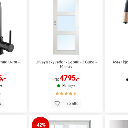
med U-rør -
Ulvøya skyvedør - 1-speil - 3 Glass -
Aster kj
Massiv
,-
4795,-
Fra:
2
er
På lager
p
Se alle
-42%