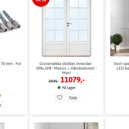
TOM. 15/8
 70 mm - For
Grünerløkka dobbel innerdør -
Stort sp
r
SP8+SP8 - Massiv + Håndtakssett -
LED-be
Matt
11079,-
19195,-
På lager
Kjøp
p