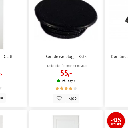
- Glatt -
Sort dekselplugg - 8 stk
Dørhåndta
Dekklokk for monteringshull
,-
55,-
På lager
lle
Kjøp
-41%
TOM. 15/8