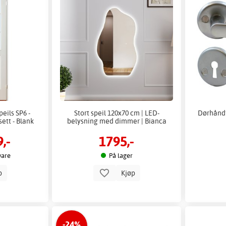
peils SP6 -
Stort speil 120x70 cm | LED-
Dørhåndt
ett - Blank
belysning med dimmer | Bianca
,-
1795,-
vare
På lager
p
Kjøp
-24%