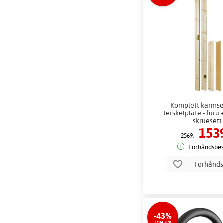
Komplett karmse
terskelplate - fur
skruesett
1539
2569,-
Forhåndsbest
Forhånds
-43%
TOM. 6/9