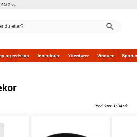
SALG >>
øy og redskap
Innerdører
Ytterdører
Vinduer
Sport o
r
Garasjeporter
Bil og garasje
Hus og bygg
Oppbeva
ekor
Produkter: 1634 stk