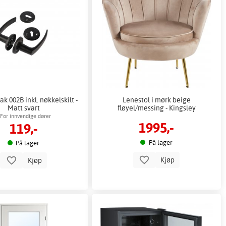
k 002B inkl. nøkkelskilt -
Lenestol i mørk beige
Matt svart
fløyel/messing - Kingsley
For innvendige dører
1995,-
119,-
På lager
På lager
Kjøp
Kjøp