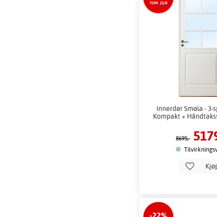
TOM. 15/8
Innerdør Smøla - 3-s
Kompakt + Håndtakss
5179
8695,-
Tilvirknings
Kjø
-22%