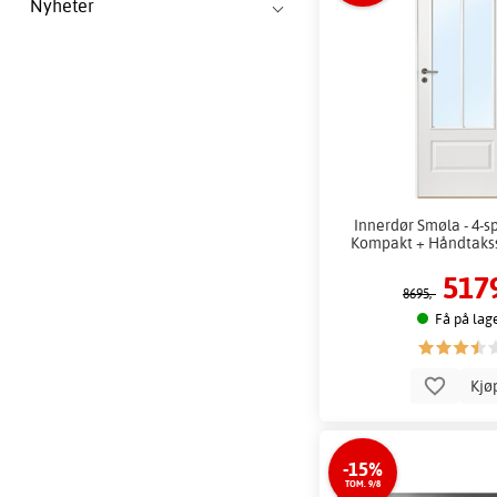
Nyheter
Innerdør Smøla - 4-sp
Kompakt + Håndtakss
5179
8695,-
Få på lag
Kjø
-15%
TOM. 9/8