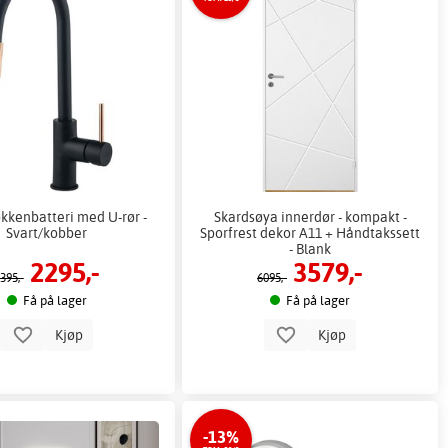
økkenbatteri med U-rør -
Skardsøya innerdør - kompakt -
Svart/kobber
Sporfrest dekor A11 + Håndtakssett
- Blank
2295,-
3579,-
395,-
6095,-
Få på lager
Få på lager
Kjøp
Kjøp
-13%