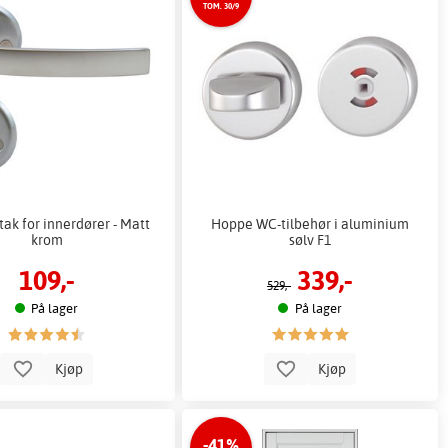
TOM. 30/9
ak for innerdører - Matt
Hoppe WC-tilbehør i aluminium
krom
sølv F1
109,-
339,-
529,-
På lager
På lager
Kjøp
Kjøp
-41%