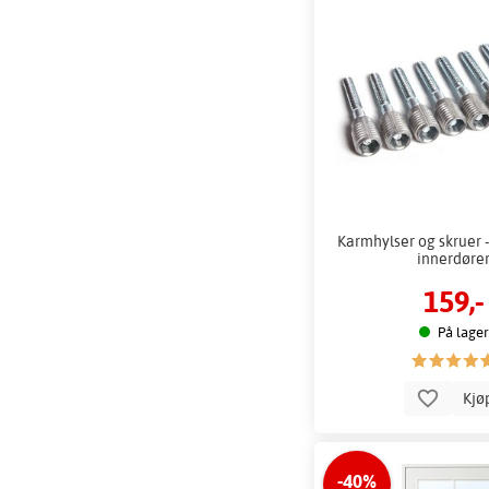
Karmhylser og skruer -
innerdøre
159,-
På lager
Kjø
-40%