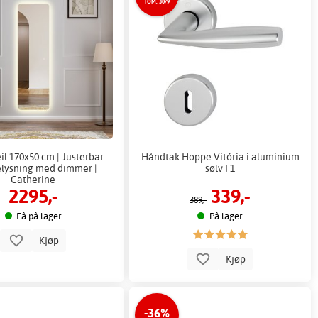
TOM. 30/9
eil 170x50 cm | Justerbar
Håndtak Hoppe Vitória i aluminium
lysning med dimmer |
sølv F1
Catherine
2295,-
339,-
389,-
Få på lager
På lager
Kjøp
Kjøp
-36%