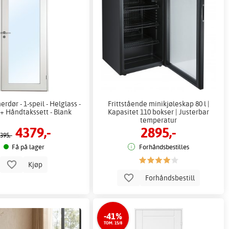
rdør - 1-speil - Helglass -
Frittstående minikjøleskap 80 l |
+ Håndtakssett - Blank
Kapasitet 110 bokser | Justerbar
temperatur
4379,-
2895,-
395,-
Få på lager
Forhåndsbestilles
Kjøp
Forhåndsbestill
-41%
TOM. 15/8