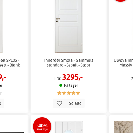
eil SP10S -
Innerdør Smøla - Gammels
Ulvøya inne
ett - Blank
standard - 3speil - Støpt
Massiv 
,-
3295,-
Fra:
7
er
På lager
p
Se alle
-40%
TOM. 15/8