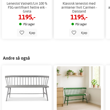
Lenestol Valnøtt/Lin 100 %
Klassisk lenestol med
FSG-sertifisert heltre eik -
armlener hvit Carmen -
a
Greta
Dalsland
1195,-
1195,-
På lager
På lager
Kjøp
Kjøp
Andre så også