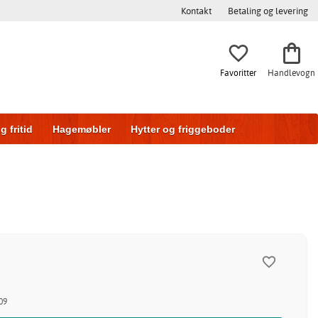
Kontakt
Betaling og levering
Favoritter
Handlevogn
g fritid
Hagemøbler
Hytter og friggeboder
g
Skyvedører
09