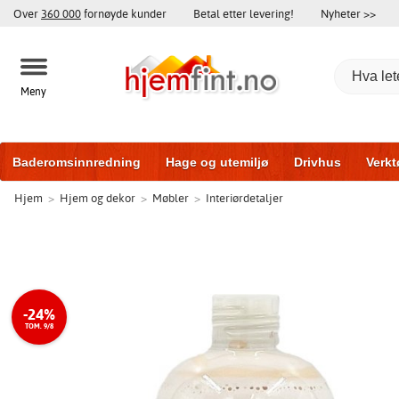
Over
360 000
fornøyde kunder
Betal etter levering!
Nyheter >>
Meny
Baderomsinnredning
Hage og utemiljø
Drivhus
Verkt
Hjem
>
Hjem og dekor
>
Møbler
>
Interiørdetaljer
Baderomsmøbler
Hjem og innredning
Treningsutstyr
-24%
TOM. 9/8