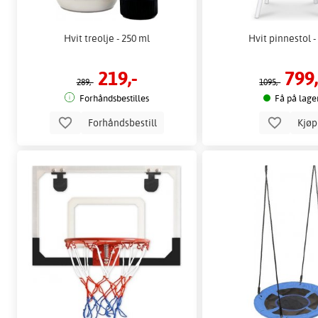
Hvit treolje - 250 ml
Hvit pinnestol -
219,-
799,
289,-
1095,-
Forhåndsbestilles
Få på lage
Forhåndsbestill
Kjø