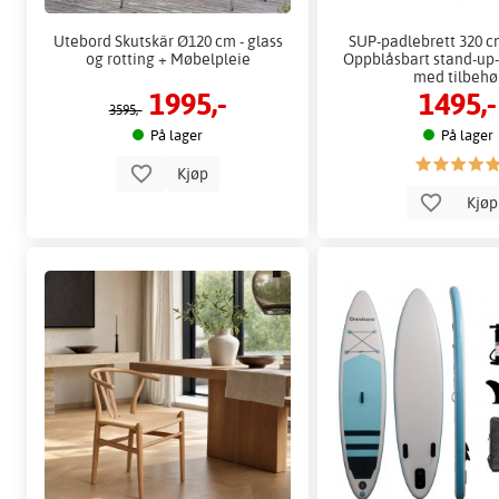
Utebord Skutskär Ø120 cm - glass
SUP-padlebrett 320 cm
og rotting + Møbelpleie
Oppblåsbart stand-up
med tilbehø
1995,-
1495,-
3595,-
På lager
På lager
Kjøp
Kjø