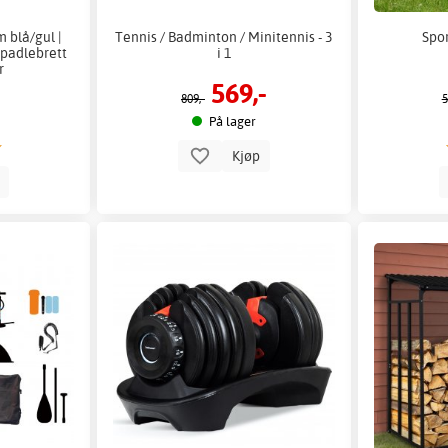
 blå/gul |
Tennis / Badminton / Minitennis - 3
Sport
-padlebrett
i 1
r
569,-
809,-
5
På lager
Kjøp
p