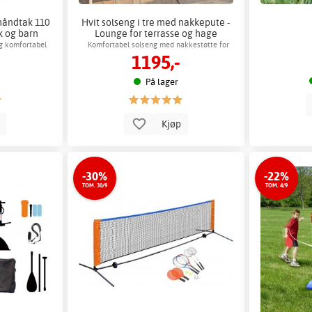
åndtak 110
Hvit solseng i tre med nakkepute -
k og barn
Lounge for terrasse og hage
og komfortabel
Komfortabel solseng med nakkestøtte for
1195,-
utendørs bruk
På lager
p
Kjøp
-30%
-22%
TOM. 30/9
TOM. 4/9