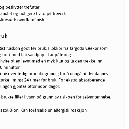
og beskytter treflater
handlet og tidligere hvitoljet treverk
litesterk overflatefinish
ruk
Rist flasken godt før bruk. Flekker fra fargede væsker som
ig bort med fint sandpapir før påføring.
 hvite oljen jevnt med en myk klut og la den trekke inn i
0 minutter.
k av overflødig produkt grundig for å unngå at det dannes
 tørke i minst 24 timer før bruk. For ekstra absorberende
lingen gjentas etter noen dager.
brukte filler i vann på grunn av risikoen for selvantennelse.
azol-3-on. Kan forårsake en allergisk reaksjon.