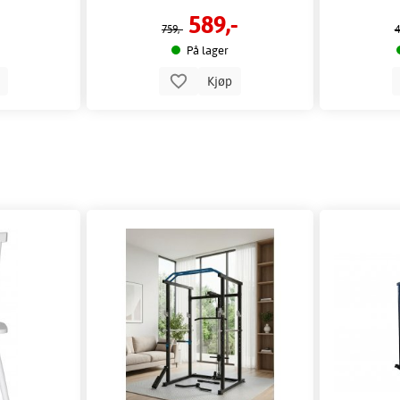
589,-
759,-
4
På lager
p
Kjøp