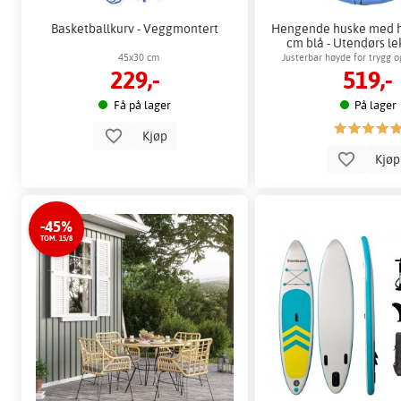
Basketballkurv - Veggmontert
Hengende huske med h
cm blå - Utendørs le
45x30 cm
Justerbar høyde for trygg 
229,-
519,-
utendørslek
Få på lager
På lager
Kjøp
Kjø
-45%
TOM. 15/8