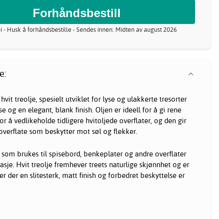
ei - Husk å forhåndsbestille - Sendes innen: Midten av august 2026
e:
hvit treolje, spesielt utviklet for lyse og ulakkerte tresorter
 og en elegant, blank finish. Oljen er ideell for å gi rene
 for å vedlikeholde tidligere hvitoljede overflater, og den gir
 overflate som beskytter mot søl og flekker.
r som brukes til spisebord, benkeplater og andre overflater
tasje. Hvit treolje fremhever treets naturlige skjønnhet og er
ter der en slitesterk, matt finish og forbedret beskyttelse er