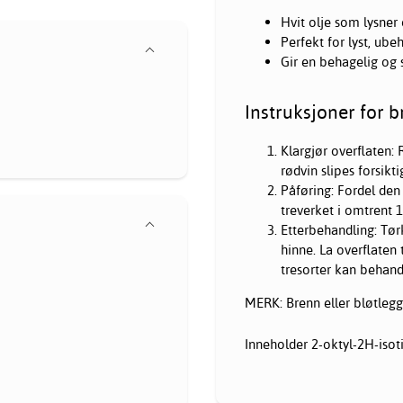
Hvit olje som lysner 
Perfekt for lyst, ube
Gir en behagelig og s
Instruksjoner for b
Klargjør overflaten: 
rødvin slipes forsikt
Påføring: Fordel den
treverket i omtrent 1
Etterbehandling: Tør
hinne. La overflaten
tresorter kan behand
MERK: Brenn eller bløtlegg 
Inneholder 2-oktyl-2H-isoti