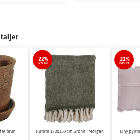
taljer
-22%
-21%
TOM. 9/8
TOM. 9/8
fat brun
Rutete 170x130 cm Grønn - Morgan
Liny pynte