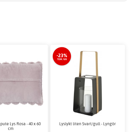
-23%
TOM. 9/8
pute Lys Rosa - 40 x 60
Lyslykt liten Svart/gull - Lyngör
cm