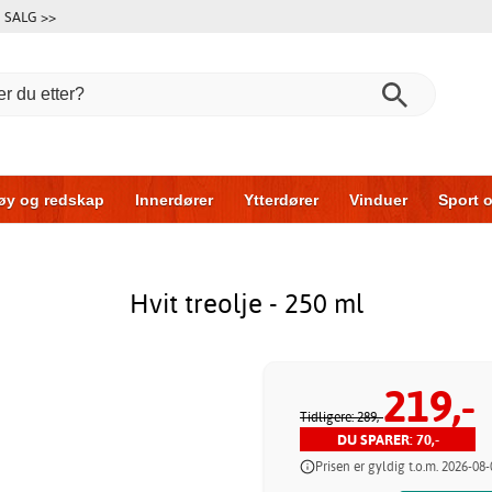
SALG >>
øy og redskap
Innerdører
Ytterdører
Vinduer
Sport o
Garasjeporter
Bil og garasje
Hus og bygg
Oppbevarin
Hvit treolje - 250 ml
219,-
Tidligere: 289,-
DU SPARER: 70,-
Prisen er gyldig t.o.m. 2026-08-