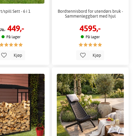
/spill Sett - 6 i 1
Bordtennisbord for utendørs bruk -
Sammenleggbart med hjul
449,-
4595,-
79,-
På lager
På lager
Kjøp
Kjøp