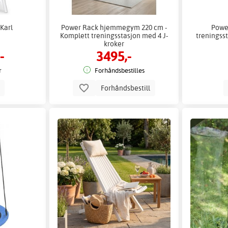
 Karl
Power Rack hjemmegym 220 cm -
Power
Komplett treningsstasjon med 4 J-
treningss
kroker
-
3495,-
r
Forhåndsbestilles
p
Forhåndsbestill