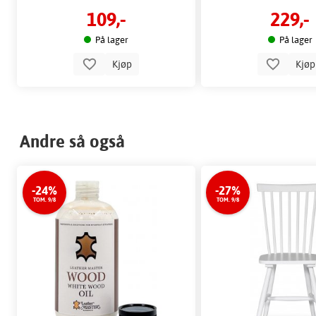
109,-
229,-
På lager
På lager
Kjøp
Kjø
Andre så også
-24%
-27%
TOM. 9/8
TOM. 9/8