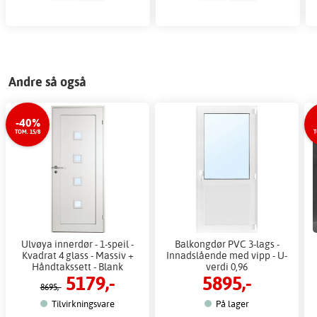
Andre så også
-40%
TOM. 15/8
T
Ulvøya innerdør - 1-speil -
Balkongdør PVC 3-lags -
Kvadrat 4 glass - Massiv +
Innadslående med vipp - U-
Håndtakssett - Blank
verdi 0,96
5179,-
5895,-
8695,-
Tilvirkningsvare
På lager