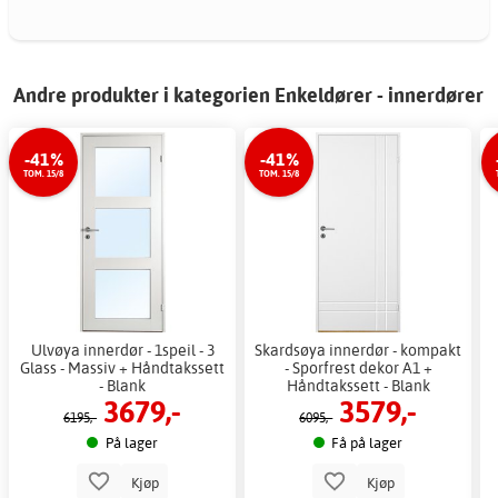
Andre produkter i kategorien Enkeldører - innerdører
-41%
-41%
TOM. 15/8
TOM. 15/8
Ulvøya innerdør - 1speil - 3
Skardsøya innerdør - kompakt
Glass - Massiv + Håndtakssett
- Sporfrest dekor A1 +
- Blank
Håndtakssett - Blank
3679,-
3579,-
6195,-
6095,-
På lager
Få på lager
Kjøp
Kjøp