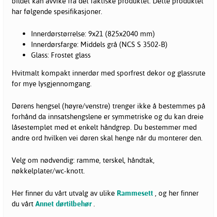
bildet kan avvike fra det faktiske produktet. Dette produktet
har følgende spesifikasjoner.
Innerdørstørrelse: 9x21 (825x2040 mm)
Innerdørsfarge: Middels grå (NCS S 3502-B)
Glass: Frostet glass
Hvitmalt kompakt innerdør med sporfrest dekor og glassrute
for mye lysgjennomgang.
Dørens hengsel (høyre/venstre) trenger ikke å bestemmes på
forhånd da innsatshengslene er symmetriske og du kan dreie
låsestemplet med et enkelt håndgrep. Du bestemmer med
andre ord hvilken vei døren skal henge når du monterer den.
Velg om nødvendig: ramme, terskel, håndtak,
nøkkelplater/wc-knott.
Her finner du vårt utvalg av ulike
Rammesett
, og her finner
du vårt
Annet dørtilbehør
.