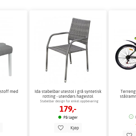
 stoff med
Ida stabelbar utestol i grå syntetisk
Terreng
rotting - utendørs hagestol
stålramm
Stabelbar design for enkel oppbevaring
179,-
utendørs
På lager
p
Kjøp