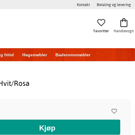
Kontakt
Betaling og levering
Favoritter
Handlevogn
g fritid
Hagemøbler
Baderomsmøbler
ring
Skyvedører
Hvit/Rosa