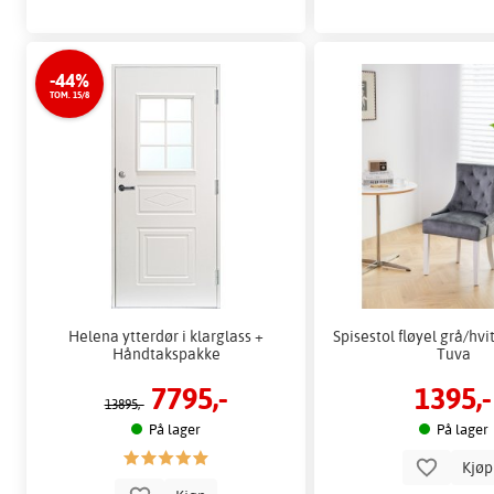
-44%
TOM. 15/8
Helena ytterdør i klarglass +
Spisestol fløyel grå/hvi
Håndtakspakke
Tuva
7795,-
1395,-
13895,-
På lager
På lager
Kjø