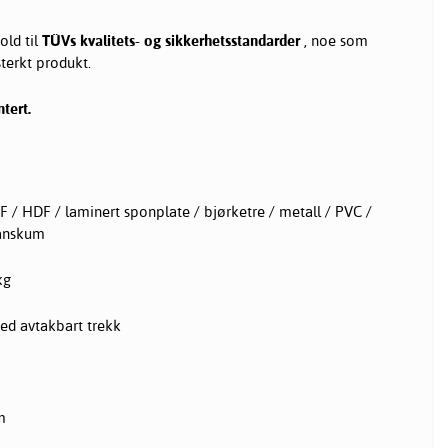
old til
TÜVs kvalitets- og sikkerhetsstandarder
, noe som
sterkt produkt.
tert.
 / HDF / laminert sponplate / bjørketre / metall / PVC /
tanskum
kg
ed avtakbart trekk
m