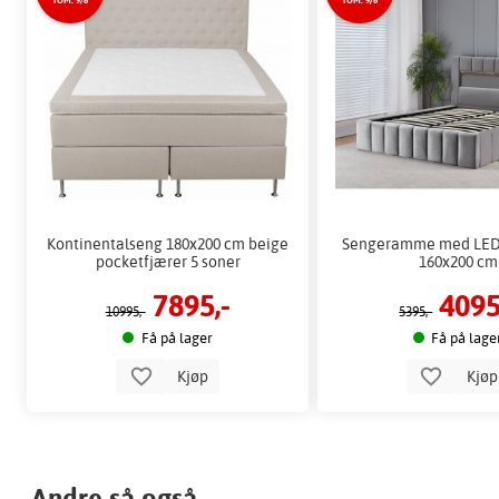
TOM. 9/8
TOM. 9/8
Kontinentalseng 180x200 cm beige
Sengeramme med LED
pocketfjærer 5 soner
160x200 cm
7895,-
4095
10995,-
5395,-
Få på lager
Få på lage
Kjøp
Kjø
Andre så også