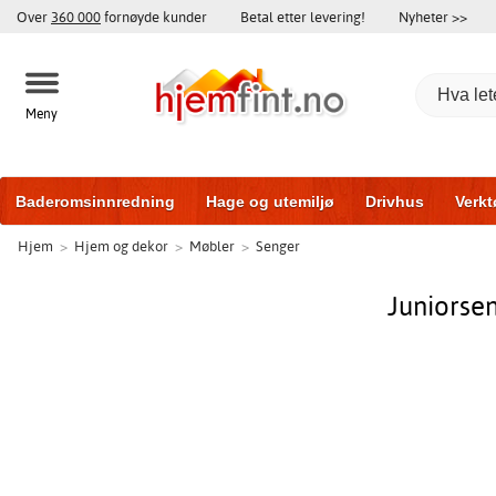
Over
360 000
fornøyde kunder
Betal etter levering!
Nyheter >>
Meny
Baderomsinnredning
Hage og utemiljø
Drivhus
Verkt
Hjem
>
Hjem og dekor
>
Møbler
>
Senger
Hytter og friggeboder
Hjem og innredning
Treningsutsty
Juniorse