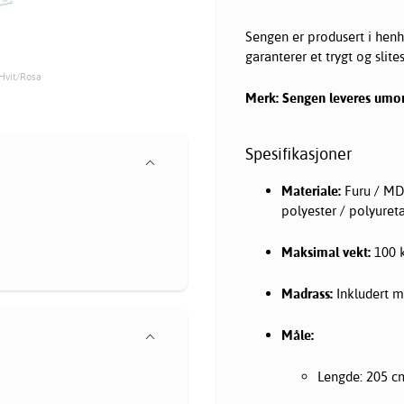
Sengen er produsert i henh
garanterer et trygt og slite
Hvit/Rosa
Merk: Sengen leveres umon
Spesifikasjoner
Materiale:
Furu / MDF
polyester / polyure
Maksimal vekt:
100 
Madrass:
Inkludert m
Måle:
Lengde: 205 c