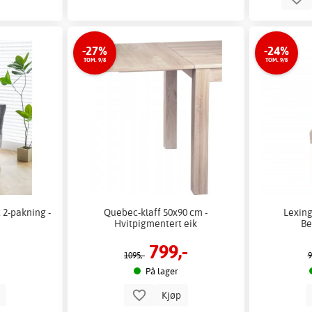
-27%
-24%
TOM. 9/8
TOM. 9/8
t 2-pakning -
Quebec-klaff 50x90 cm -
Lexing
Hvitpigmentert eik
Be
799,-
1095,-
9
På lager
p
Kjøp