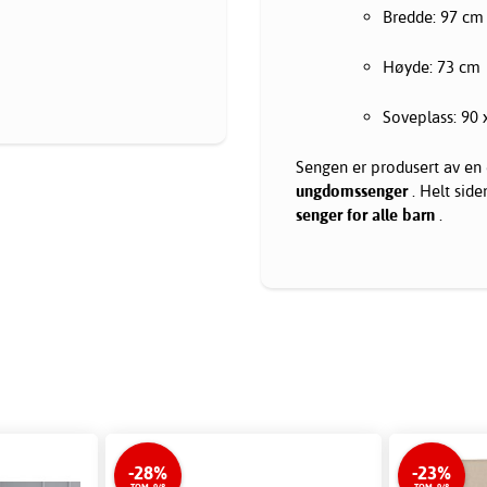
Bredde: 97 cm
Høyde: 73 cm
Soveplass: 90
Sengen er produsert av en 
ungdomssenger
. Helt side
senger
for alle barn
.
-28%
-23%