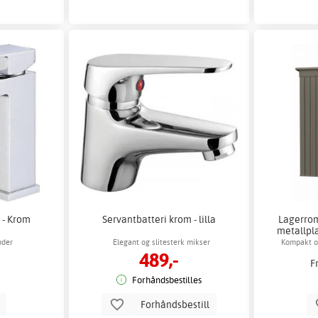
 - Krom
Servantbatteri krom - lilla
Lagerrom
metallpl
nder
Elegant og slitesterk mikser
Kompakt o
489,-
F
Forhåndsbestilles
p
Forhåndsbestill