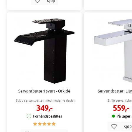
Kjøp
Servantbatteri svart - Orkidé
Servantbatteri Lily
Stilig servantbatteri med moderne design
Stilig servantbla
349,-
559,-
Forhåndsbestilles
På lager
Kjø