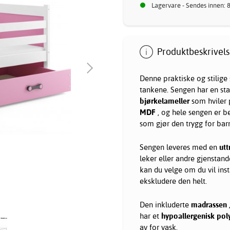
Lagervare - Sendes innen: 
Produktbeskrivels
Denne praktiske og stilige
tankene. Sengen har en st
bjørkelameller
som hviler 
MDF
, og hele sengen er 
som gjør den trygg for bar
Sengen leveres med en
utt
leker eller andre gjenstan
kan du velge om du vil in
ekskludere den helt.
Den inkluderte
madrassen
har et
hypoallergenisk pol
av for vask.