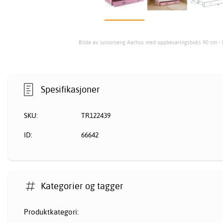
Bilde av Juniorseng Aarhus med oppbevaringsboks 90 cm - 
Spesifikasjoner
SKU:
TR122439
ID:
66642
Kategorier og tagger
Produktkategori: