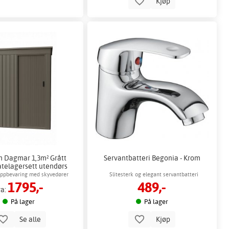
Kjøp
 Dagmar 1,3m² Grått
Servantbatteri Begonia - Krom
atelagersett utendørs
ppbevaring med skyvedører
Slitesterk og elegant servantbatteri
1795,-
489,-
ra:
På lager
På lager
Se alle
Kjøp