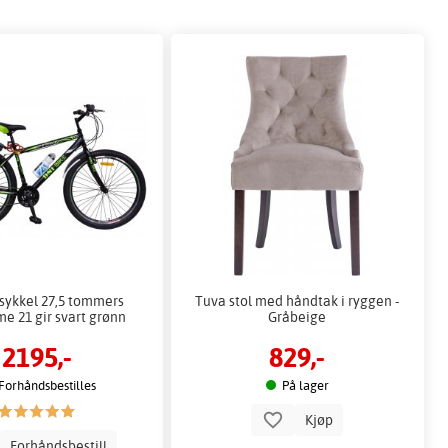
sykkel 27,5 tommers
Tuva stol med håndtak i ryggen -
e 21 gir svart grønn
Gråbeige
2195,-
829,-
Forhåndsbestilles
På lager
Kjøp
Forhåndsbestill