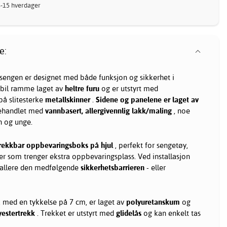
8-15 hverdager
e:
 sengen er designet med både funksjon og sikkerhet i
abil ramme laget av
heltre furu
og er utstyrt med
på slitesterke
metallskinner
.
Sidene og panelene er laget av
behandlet med
vannbasert, allergivennlig lakk/maling
, noe
n og unge.
rekkbar oppbevaringsboks på hjul
, perfekt for sengetøy,
der som trenger ekstra oppbevaringsplass. Ved installasjon
stallere den medfølgende
sikkerhetsbarrieren
- eller
, med en tykkelse på 7 cm, er laget av
polyuretanskum
og
yestertrekk
. Trekket er utstyrt med
glidelås
og kan enkelt tas