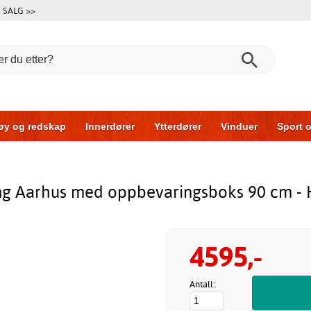
SALG >>
øy og redskap
Innerdører
Ytterdører
Vinduer
Sport o
r
Garasjeporter
Bil og garasje
Hus og bygg
Oppbeva
ng Aarhus med oppbevaringsboks 90 cm - 
4595,-
Antall: