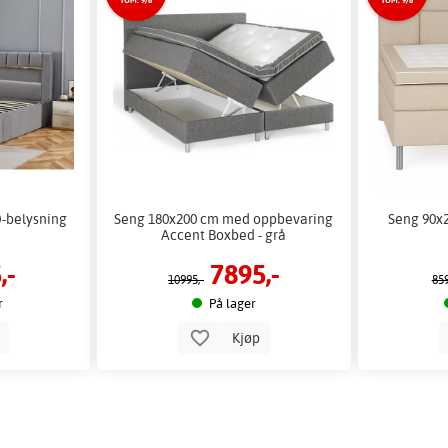
TOM. 9/8
TOM. 9/8
-belysning
Seng 180x200 cm med oppbevaring
Seng 90x2
Accent Boxbed - grå
,-
7895,-
10995,-
859
r
På lager
p
Kjøp