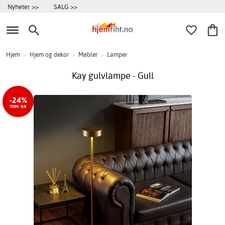
Nyheter >>
SALG >>
Hjem
>
Hjem og dekor
>
Møbler
>
Lamper
Kay gulvlampe - Gull
-24%
TOM. 9/8