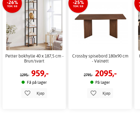
-26%
-25%
TOM. 9/8
TOM. 9/8
Petter bokhylle 40 x 187,5 cm -
Crossby spisebord 180x90 cm
Brun/svart
- Valnøtt
959,-
2095,-
1295,-
2795,-
Få på lager
På lager
Kjøp
Kjøp