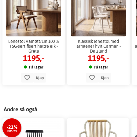
Lenestol Valnøtt/Lin 100 %
Klassisk lenestol med
FSG-sertifisert heltre eik -
armlener hvit Carmen -
a
Greta
Dalsland
1195,-
1195,-
På lager
På lager
Kjøp
Kjøp
Andre så også
-21%
TOM. 9/8