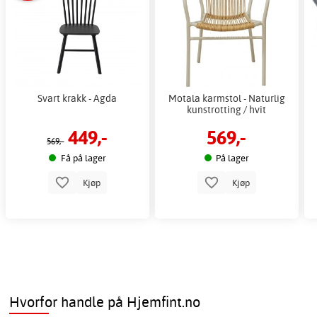
Svart krakk - Agda
Motala karmstol - Naturlig
kunstrotting / hvit
449,-
569,-
569,-
Få på lager
På lager
Kjøp
Kjøp
Hvorfor handle på Hjemfint.no