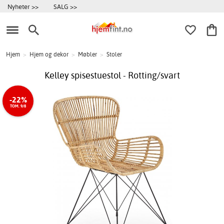
Nyheter >>
SALG >>
Hjem
>
Hjem og dekor
>
Møbler
>
Stoler
Kelley spisestuestol - Rotting/svart
-22%
TOM. 9/8