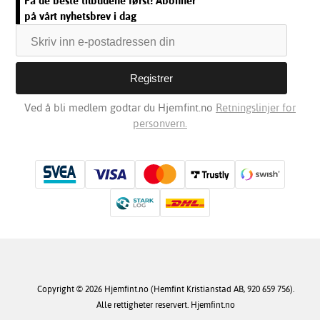
Få de beste tilbudene først! Abonner
på vårt nyhetsbrev i dag
Ved å bli medlem godtar du Hjemfint.no
Retningslinjer for
personvern.
Copyright © 2026 Hjemfint.no (Hemfint Kristianstad AB, 920 659 756).
Alle rettigheter reservert. Hjemfint.no