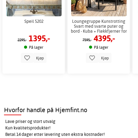
Speil 5202
Loungegruppe Kunstrotting
Svart med svarte puter og
bord - Kuba + Flekkfjerner for
1395,-
4395,-
møbler
2295,-
7595,-
På lager
På lager
Kjøp
Kjøp
Hvorfor handle på Hjemfint.no
Lave priser og stort utvalg
Kun kvalitetsprodukter!
Betal 14 dager etter levering uten ekstra kostnader!