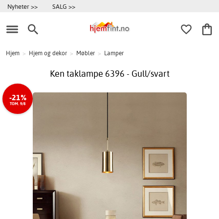
Nyheter >>
SALG >>
Hjem
>
Hjem og dekor
>
Møbler
>
Lamper
Ken taklampe 6396 - Gull/svart
-21%
TOM. 9/8