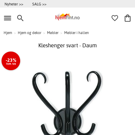
Nyheter >>
SALG >>
Hjem
>
Hjem og dekor
>
Møbler
>
Møbler i hallen
Kleshenger svart - Daum
-23%
TOM. 9/8