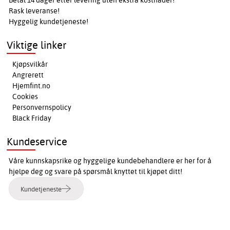
Betal 14 dager etter levering uten ekstra kostnader!
Rask leveranse!
Hyggelig kundetjeneste!
Viktige linker
Kjøpsvilkår
Angrerett
Hjemfint.no
Cookies
Personvernspolicy
Black Friday
Kundeservice
Våre kunnskapsrike og hyggelige kundebehandlere er her for å
hjelpe deg og svare på spørsmål knyttet til kjøpet ditt!
Kundetjeneste