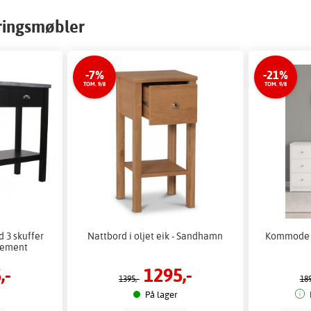
ringsmøbler
-7%
-21%
TOM. 9/8
TOM. 9/8
 3 skuffer
Nattbord i oljet eik - Sandhamn
Kommode h
 sement
,-
1295,-
1395,-
189
På lager