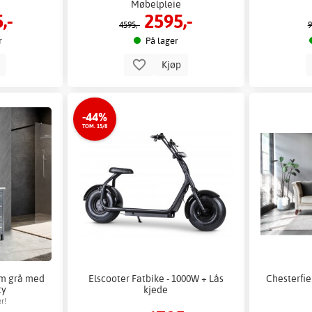
Møbelpleie
,-
2595,-
4595,-
9
r
På lager
p
Kjøp
-44%
TOM. 15/8
m grå med
Elscooter Fatbike - 1000W + Lås
Chesterfie
ty
kjede
r!