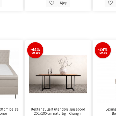
p
Kjøp
-44%
-24%
TOM. 15/8
TOM. 9/8
00 cm beige
Rektangulært utendørs spisebord
Lexing
soner
200x100 cm naturlig - Khung +
Be