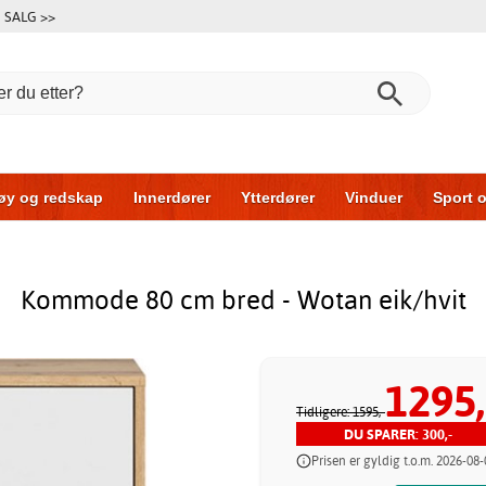
SALG >>
øy og redskap
Innerdører
Ytterdører
Vinduer
Sport o
Garasjeporter
Bil og garasje
Hus og bygg
Oppbevarin
Kommode 80 cm bred - Wotan eik/hvit
1295,
Tidligere: 1595,-
DU SPARER: 300,-
Prisen er gyldig t.o.m. 2026-08-