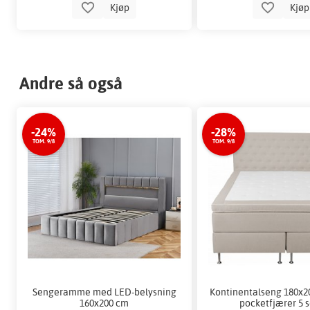
Kjøp
Kjø
Andre så også
-24%
-28%
TOM. 9/8
TOM. 9/8
Sengeramme med LED-belysning
Kontinentalseng 180x2
160x200 cm
pocketfjærer 5 