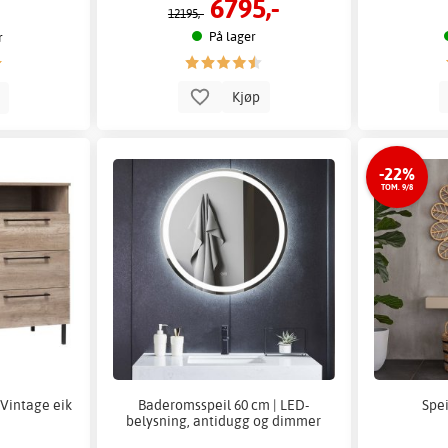
6795,-
12195,-
På lager
r
Kjøp
p
-22%
TOM. 9/8
 Vintage eik
Baderomsspeil 60 cm | LED-
Spei
belysning, antidugg og dimmer