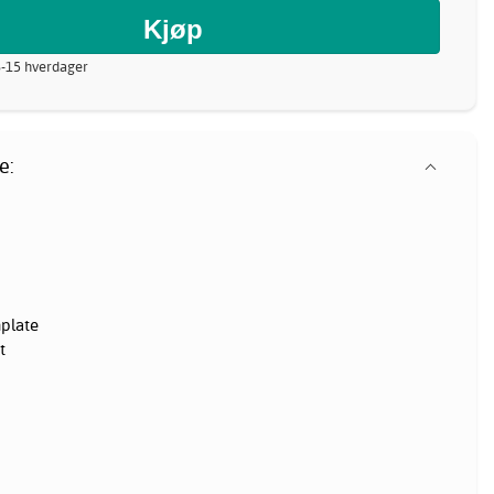
8-15 hverdager
e:
plate
t