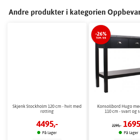
Andre produkter i kategorien Oppbeva
-26%
TOM. 9/8
Skjenk Stockholm 120 cm - hvit med
Konsollbord Hugo med
rotting
110 cm - svart og
4495,-
1695
2295,-
På lager
På lager