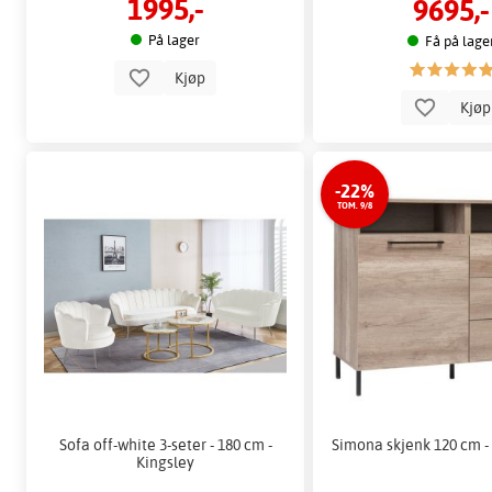
1995,-
9695,-
På lager
Få på lage
Kjøp
Kjø
-22%
TOM. 9/8
Sofa off-white 3-seter - 180 cm -
Simona skjenk 120 cm -
Kingsley