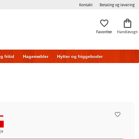
Kontakt
Betaling og levering
Favoritter
Handlevogn
g fritid
Hagemøbler
Hytter og friggeboder
g
Skyvedører
-
09