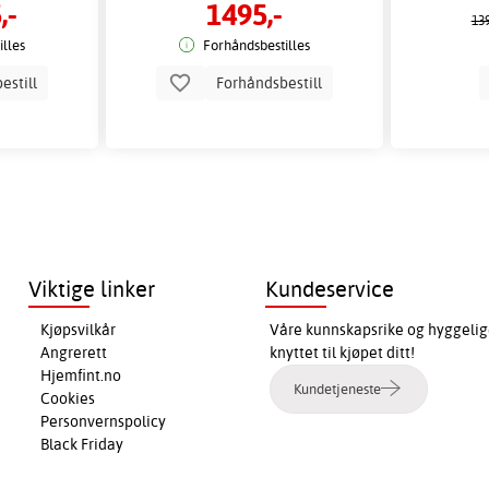
,-
1495,-
139
lles
Forhåndsbestilles
estill
Forhåndsbestill
Viktige linker
Kundeservice
Kjøpsvilkår
Våre kunnskapsrike og hyggelig
Angrerett
knyttet til kjøpet ditt!
Hjemfint.no
Kundetjeneste
Cookies
Personvernspolicy
Black Friday