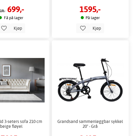
699,-
1595,-
19,-
Få på lager
På lager
Kjøp
Kjøp
ld 3-seters sofa 210 cm
Grandsand sammenleggbar sykkel
beige fløyel
20" - Grå