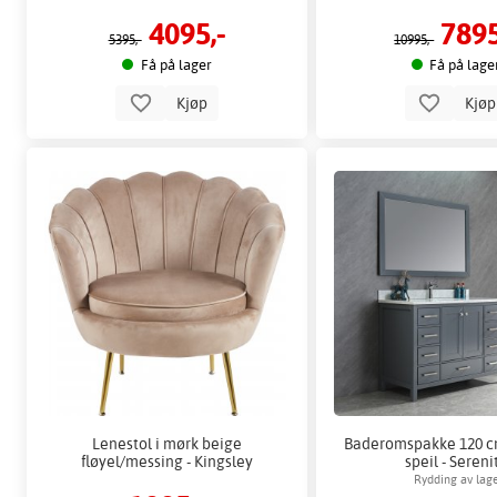
4095,-
7895
5395,-
10995,-
Få på lager
Få på lage
Kjøp
Kjø
Lenestol i mørk beige
Baderomspakke 120 c
fløyel/messing - Kingsley
speil - Sereni
Rydding av lage