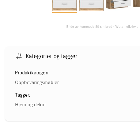
Bilde av Kommode 80 cm bred - Wotan eik/hvit
Kategorier og tagger
Produktkategori:
Oppbevaringsmøbler
Tagger:
Hjem og dekor