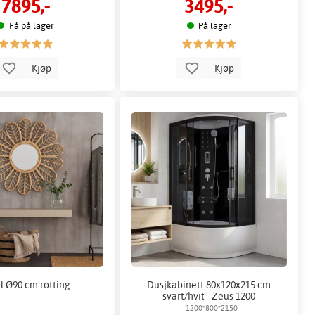
7895,-
3495,-
Få på lager
På lager
Kjøp
Kjøp
l Ø90 cm rotting
Dusjkabinett 80x120x215 cm
svart/hvit - Zeus 1200
1200*800*2150