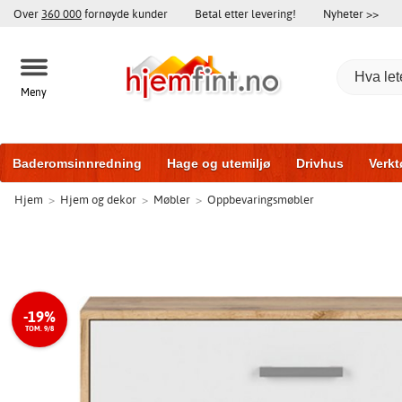
Over
360 000
fornøyde kunder
Betal etter levering!
Nyheter >>
Meny
Baderomsinnredning
Hage og utemiljø
Drivhus
Verkt
Hjem
>
Hjem og dekor
>
Møbler
>
Oppbevaringsmøbler
Baderomsmøbler
Hjem og innredning
Treningsutstyr
-19%
TOM. 9/8