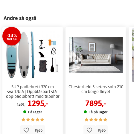
Andre så også
-13%
TOM. 9/8
SUP-padlebrett 320 cm
Chesterfield 3-seters sofa 210
svart/blå | Oppblåsbart stå-
cm beige fløyel
opp-padlebrett med tilbehør
1295,-
7895,-
1495,-
På lager
Få på lager
Kjøp
Kjøp