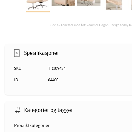
Bilde av Lenestol med fotskammel Hagön - beige teddy hv
Spesifikasjoner
SKU:
TR109454
ID:
64400
Kategorier og tagger
Produktkategorier: