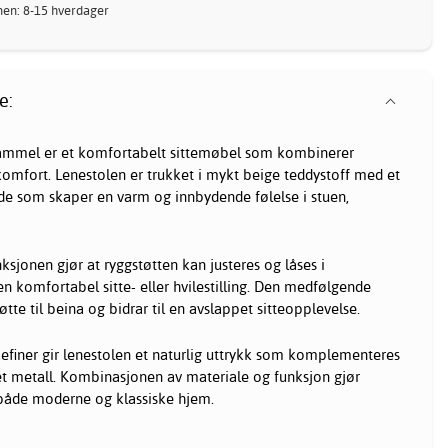
nnen: 8-15 hverdager
e:
ammel er et komfortabelt sittemøbel som kombinerer
mfort. Lenestolen er trukket i mykt beige teddystoff med et
de som skaper en varm og innbydende følelse i stuen,
sjonen gjør at ryggstøtten kan justeres og låses i
 en komfortabel sitte- eller hvilestilling. Den medfølgende
tte til beina og bidrar til en avslappet sitteopplevelse.
kefiner gir lenestolen et naturlig uttrykk som komplementeres
t metall. Kombinasjonen av materiale og funksjon gjør
r både moderne og klassiske hjem.