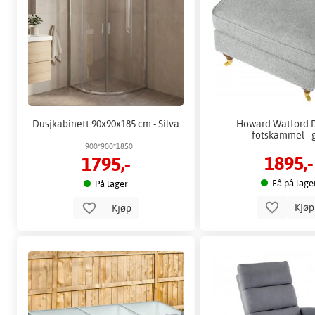
Dusjkabinett 90x90x185 cm - Silva
Howard Watford 
fotskammel - 
900*900*1850
1895,-
1795,-
Få på lage
På lager
Kjø
Kjøp