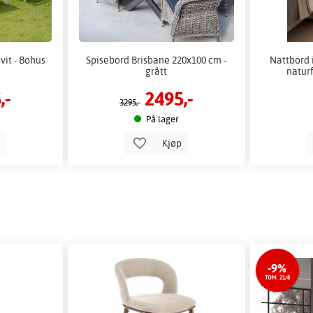
hvit - Bohus
Spisebord Brisbane 220x100 cm -
Nattbord i
grått
natur
,-
2495,-
3295,-
På lager
p
Kjøp
-9%
TOM. 21/8