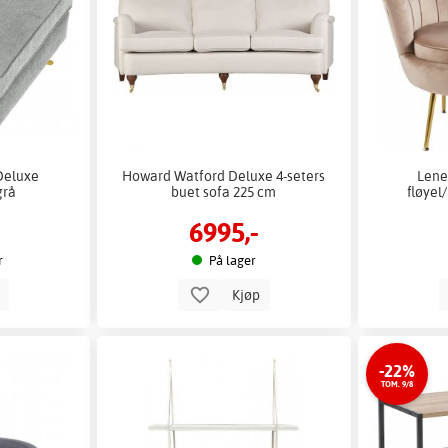
Deluxe
Howard Watford Deluxe 4-seters
Lene
grå
buet sofa 225 cm
fløyel
6995,-
r
På lager
p
Kjøp
-22%
TOM. 9/8