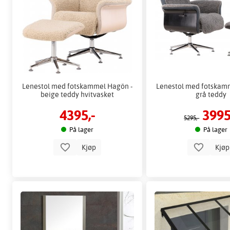
Lenestol med fotskammel Hagön -
Lenestol med fotskam
beige teddy hvitvasket
grå teddy
4395,-
3995
5295,-
På lager
På lager
Kjøp
Kjø