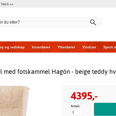
SALG >>
øy og redskap
Innerdører
Ytterdører
Vinduer
Sport o
Garasjeporter
Bil og garasje
Hus og bygg
Oppbevarin
l med fotskammel Hagön - beige teddy hv
4395,-
Antall: