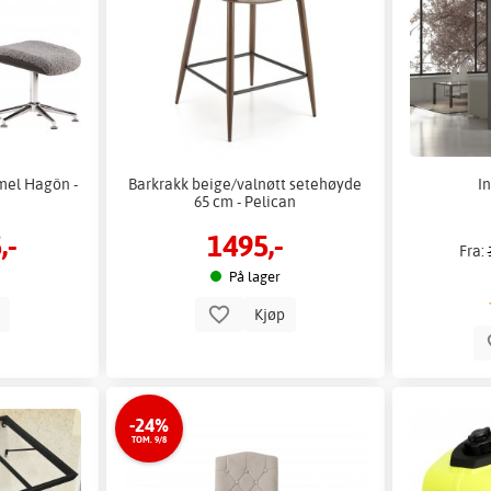
mel Hagön -
Barkrakk beige/valnøtt setehøyde
In
65 cm - Pelican
,-
1495,-
Fra:
På lager
p
Kjøp
-24%
TOM. 9/8