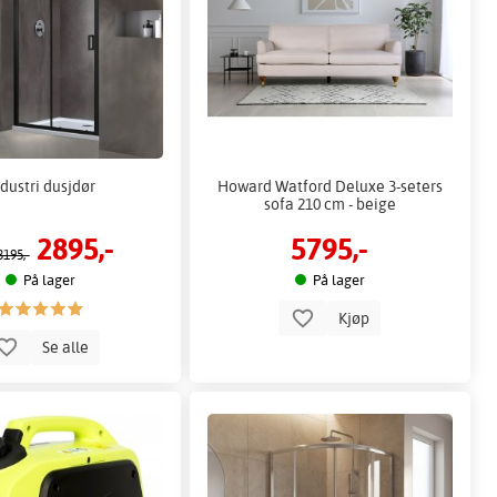
dustri dusjdør
Howard Watford Deluxe 3-seters
sofa 210 cm - beige
2895,-
5795,-
3195,-
På lager
På lager
Kjøp
Se alle