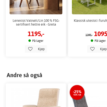
Lenestol Valnøtt/Lin 100 % FSG-
Klassisk utestol i furu
sertifisert heltre eik - Greta
1195,-
1095
1395,-
På lager
På lager
Kjøp
Kjø
Andre så også
-25%
TOM. 9/8