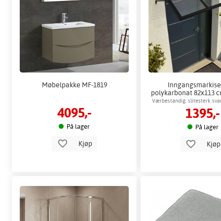
Møbelpakke MF-1819
Inngangsmarkise
polykarbonat 82x113 c
over dør
Værbestandig, slitesterk sv
4095,-
1395,-
På lager
På lager
Kjøp
Kjø