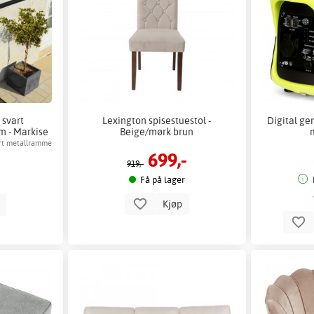
 svart
Lexington spisestuestol -
Digital ge
m - Markise
Beige/mørk brun
art metallramme
699,-
919,-
Få på lager
Kjøp
p