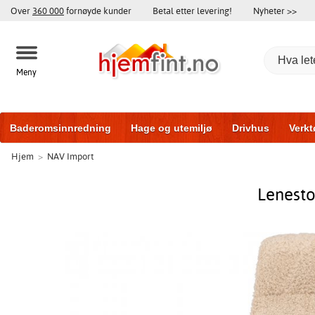
Over
360 000
fornøyde kunder
Betal etter levering!
Nyheter >>
Meny
Baderomsinnredning
Hage og utemiljø
Drivhus
Verkt
Hjem
>
NAV Import
Baderomsmøbler
Hjem og innredning
Treningsutstyr
Lenesto