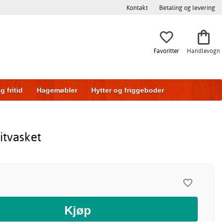
Kontakt
Betaling og levering
Favoritter
Handlevogn
g fritid
Hagemøbler
Hytter og friggeboder
g
Skyvedører
itvasket