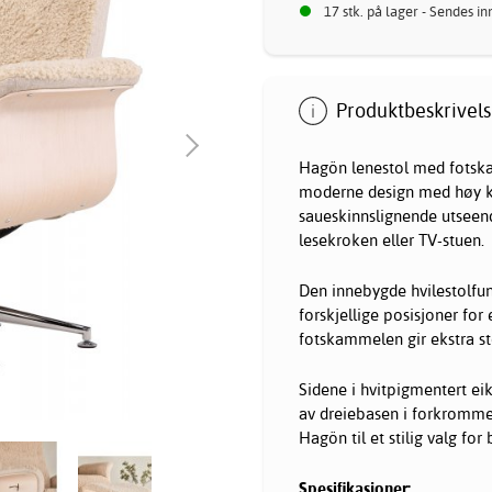
17 stk. på lager - Sendes i
Produktbeskrivels
Hagön lenestol med fotsk
moderne design med høy ko
saueskinnslignende utseen
lesekroken eller TV-stuen.
Den innebygde hvilestolfunk
forskjellige posisjoner for
fotskammelen gir ekstra stø
Sidene i hvitpigmentert ei
av dreiebasen i forkromme
Hagön til et stilig valg fo
Spesifikasjoner: