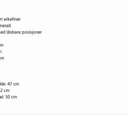
t eikefiner
metall
ed låsbare posisjoner
cm
m
cm
de: 47 cm
42 cm
l: 50 cm