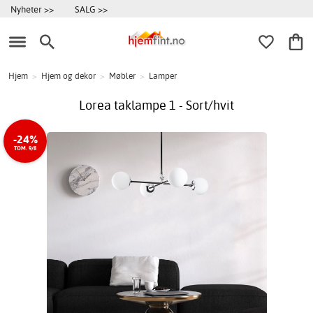
Nyheter >>
SALG >>
Hjem
>
Hjem og dekor
>
Møbler
>
Lamper
Lorea taklampe 1 - Sort/hvit
-24%
TOM. 9/8