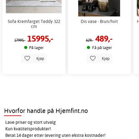
Sofa Kremfarget Teddy 322
Dis vase - Brun/hvit
H
cm
15995,-
489,-
17995,-
629,-
På lager
Få på lager
Kjøp
Kjøp
Hvorfor handle på Hjemfint.no
Lave priser og stort utvalg
Kun kvalitetsprodukter!
Betal 14 dager etter levering uten ekstra kostnader!