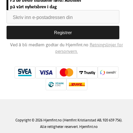
Få de beste tilbudene først! Abonner
på vårt nyhetsbrev i dag
Ved å bli medlem godtar du Hjemfint.no
Retningslinjer for
personvern.
Copyright © 2026 Hjemfint.no (Hemfint Kristianstad AB, 920 659 756).
Alle rettigheter reservert. Hjemfint.no