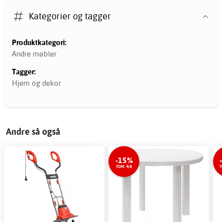
Kategorier og tagger
Produktkategori:
Andre møbler
Tagger:
Hjem og dekor
Andre så også
-15%
TOM. 9/8
T