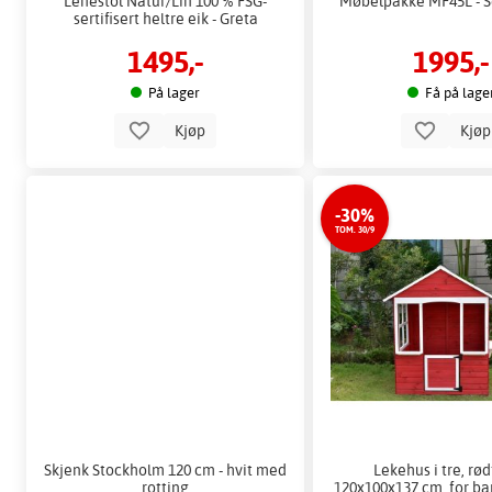
Lenestol Natur/Lin 100 % FSG-
Møbelpakke MF45L - S
sertifisert heltre eik - Greta
1495,-
1995,-
På lager
Få på lage
Kjøp
Kjø
-30%
TOM. 30/9
Skjenk Stockholm 120 cm - hvit med
Lekehus i tre, rød
rotting
120x100x137 cm, for ba