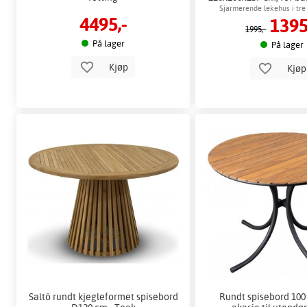
Sjarmerende lekehus i tre 
4495,-
1395
1995,-
På lager
På lager
Kjøp
Kjø
Saltö rundt kjegleformet spisebord
Rundt spisebord 100