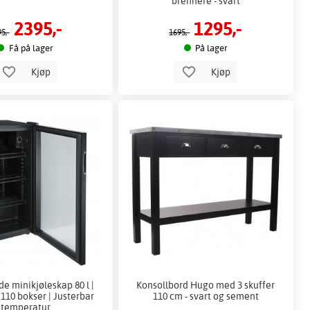
brennere - svart
2395,-
1295,-
5,-
1695,-
Få på lager
På lager
Kjøp
Kjøp
de minikjøleskap 80 l |
Konsollbord Hugo med 3 skuffer
110 bokser | Justerbar
110 cm - svart og sement
temperatur