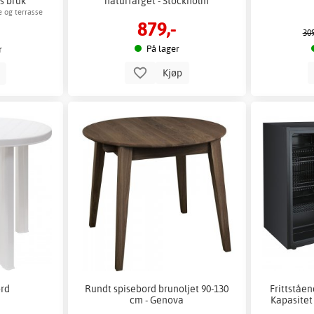
rs bruk
naturfarget - Stockholm
ge og terrasse
879,-
309
På lager
r
Kjøp
p
ord
Rundt spisebord brunoljet 90-130
Frittståen
cm - Genova
Kapasitet 