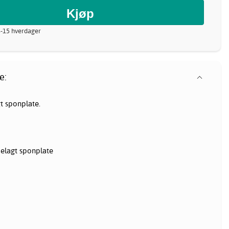
8-15 hverdager
e:
t sponplate.
elagt sponplate