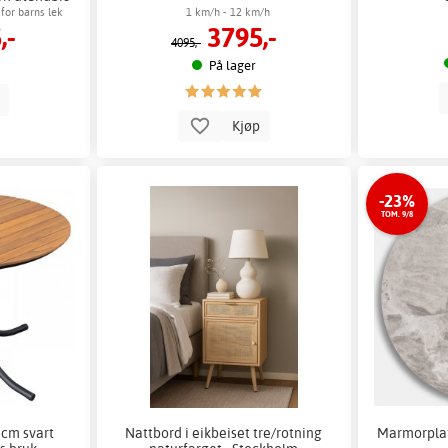
for barns lek
1 km/h - 12 km/h
,-
3795,-
4095,-
På lager
p
Kjøp
-23%
TOM. 9/8
 cm svart
Nattbord i eikbeiset tre/rotning
Marmorplat