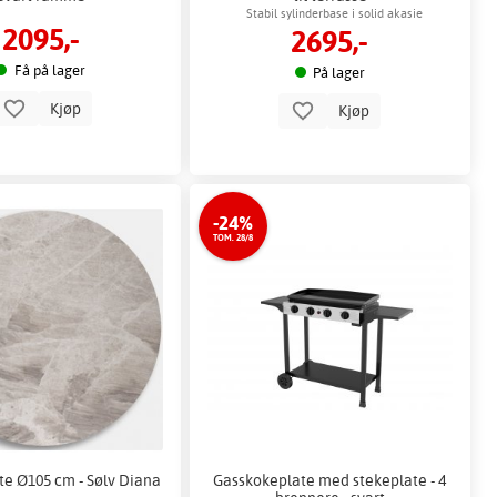
Stabil sylinderbase i solid akasie
2095,-
2695,-
Få på lager
På lager
Kjøp
Kjøp
-24%
TOM. 28/8
e Ø105 cm - Sølv Diana
Gasskokeplate med stekeplate - 4