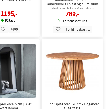
Alicante 90 cm - svart
Minidrivhus 180x50 cm
kanaldrivhus i plast og aluminium
Minidrivhus i bakkenivå med slagfast
1195,-
789,-
kanalplast
På lager
Forhåndsbestilles
Kjøp
Forhåndsbestill
peil 70x185 cm | Buet |
Rundt spisebord 120 cm - Hagebord
Svart ramme
til terrasse