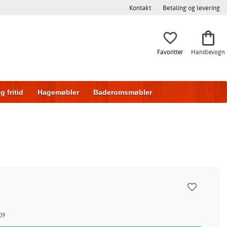
Kontakt
Betaling og levering
Favoritter
Handlevogn
g fritid
Hagemøbler
Baderomsmøbler
ring
Skyvedører
09