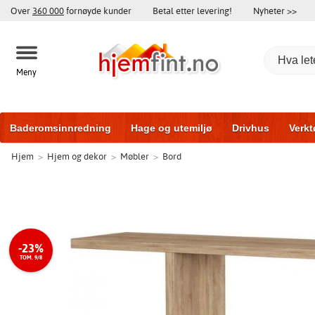
Over
360 000
fornøyde kunder
Betal etter levering!
Nyheter >>
Meny
Baderomsinnredning
Hage og utemiljø
Drivhus
Verkt
Hjem
>
Hjem og dekor
>
Møbler
>
Bord
Hytter og friggeboder
Hjem og innredning
Treningsutsty
-23%
TOM. 9/8