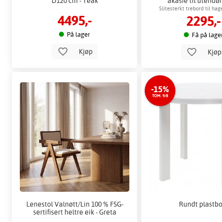
D120 cm - Teak
akasie til utendø
Slitesterkt trebord til ha
4495,-
2295,-
På lager
Få på lage
Kjøp
Kjø
-15%
TOM. 9/8
Lenestol Valnøtt/Lin 100 % FSG-
Rundt plastb
sertifisert heltre eik - Greta