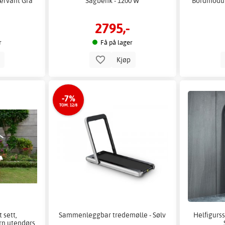
ervant Grå
Sagbenk - 1200 W
Bordmodul 
2795,-
r
Få på lager
p
Kjøp
-7%
TOM. 12/8
t sett,
Sammenleggbar tredemølle - Sølv
Helfigurss
rn utendørs