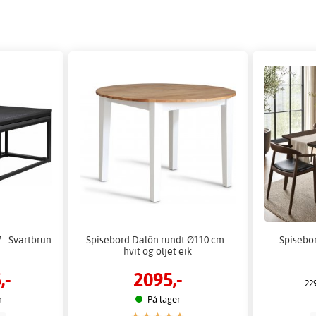
 - Svartbrun
Spisebord Dalön rundt Ø110 cm -
Spisebo
hvit og oljet eik
,-
2095,-
229
r
På lager