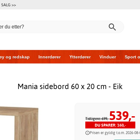
SALG >>
øy og redskap
Innerdører
Ytterdører
Vinduer
Sport o
r
Garasjeporter
Bil og garasje
Hus og bygg
Oppbeva
Mania sidebord 60 x 20 cm - Eik
539,-
Tidligere: 699,-
DU SPARER: 160,-
Prisen er gyldig t.o.m. 2026-08-