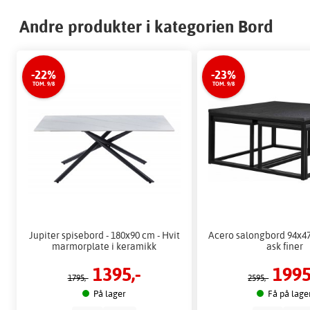
Andre produkter i kategorien Bord
-22%
-23%
TOM. 9/8
TOM. 9/8
Jupiter spisebord - 180x90 cm - Hvit
Acero salongbord 94x47
marmorplate i keramikk
ask finer
1395,-
1995
1795,-
2595,-
På lager
Få på lage