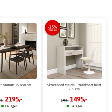
-25%
TOM. 9/8
rd valnøtt 150x90 cm
Skrivebord Maida uttrekkbart hvitt
- 99 cm
2195,-
1495,-
5,-
1995,-
På lager
På lager