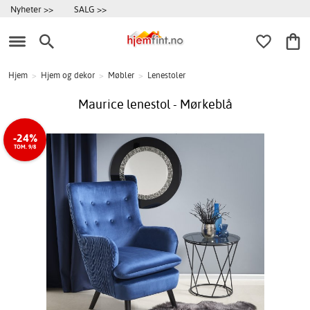
Nyheter >>
SALG >>
Hjem
>
Hjem og dekor
>
Møbler
>
Lenestoler
Maurice lenestol - Mørkeblå
-24%
TOM. 9/8