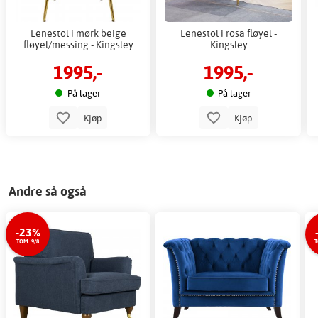
Lenestol i mørk beige
Lenestol i rosa fløyel -
fløyel/messing - Kingsley
Kingsley
1995,-
1995,-
På lager
På lager
Kjøp
Kjøp
Andre så også
-23%
TOM. 9/8
T