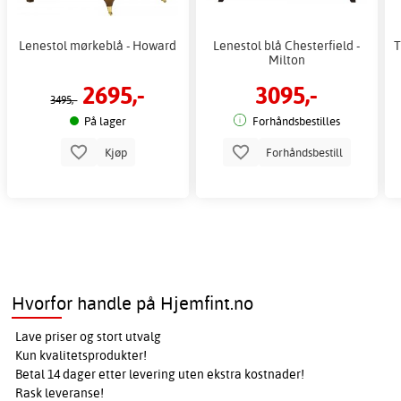
Lenestol mørkeblå - Howard
Lenestol blå Chesterfield -
T
Milton
2695,-
3095,-
3495,-
På lager
Forhåndsbestilles
Kjøp
Forhåndsbestill
Hvorfor handle på Hjemfint.no
Lave priser og stort utvalg
Kun kvalitetsprodukter!
Betal 14 dager etter levering uten ekstra kostnader!
Rask leveranse!