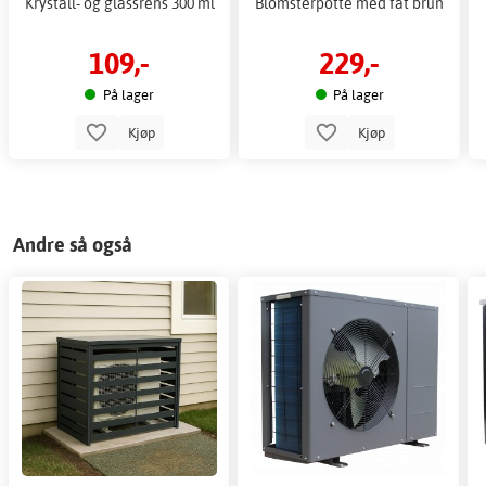
Krystall- og glassrens 300 ml
Blomsterpotte med fat brun
109,-
229,-
På lager
På lager
Kjøp
Kjøp
Andre så også