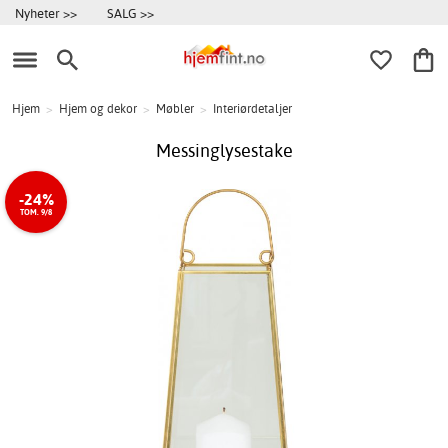
Nyheter >>
SALG >>
Hjem
>
Hjem og dekor
>
Møbler
>
Interiørdetaljer
Messinglysestake
-24%
TOM. 9/8