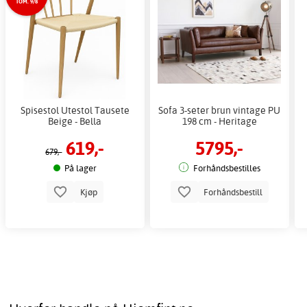
TOM. 9/8
Spisestol Utestol Tausete
Sofa 3-seter brun vintage PU
Beige - Bella
198 cm - Heritage
619,-
5795,-
679,-
På lager
Forhåndsbestilles
Kjøp
Forhåndsbestill