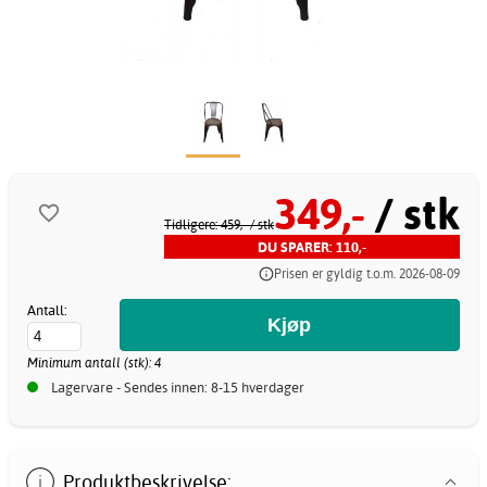
349,-
/ stk
Tidligere: 459,-
/ stk
DU SPARER: 110,-
Prisen er gyldig t.o.m. 2026-08-09
Antall:
Minimum antall (stk): 4
Lagervare - Sendes innen: 8-15 hverdager
Produktbeskrivelse: