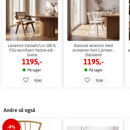
Lenestol Valnøtt/Lin 100 %
Klassisk lenestol med
FSG-sertifisert heltre eik -
armlener hvit Carmen -
a
Greta
Dalsland
1195,-
1195,-
På lager
På lager
Kjøp
Kjøp
Andre så også
-9%