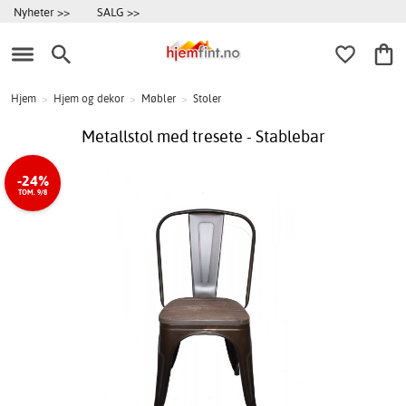
Nyheter >>
SALG >>
Hjem
>
Hjem og dekor
>
Møbler
>
Stoler
Metallstol med tresete - Stablebar
-24%
TOM. 9/8