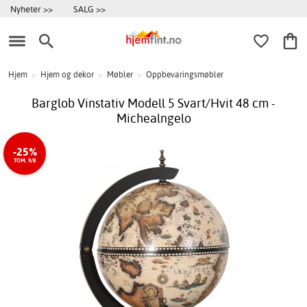
Nyheter >>
SALG >>
Hjem
>
Hjem og dekor
>
Møbler
>
Oppbevaringsmøbler
Barglob Vinstativ Modell 5 Svart/Hvit 48 cm -
Michealngelo
-25%
TOM. 9/8