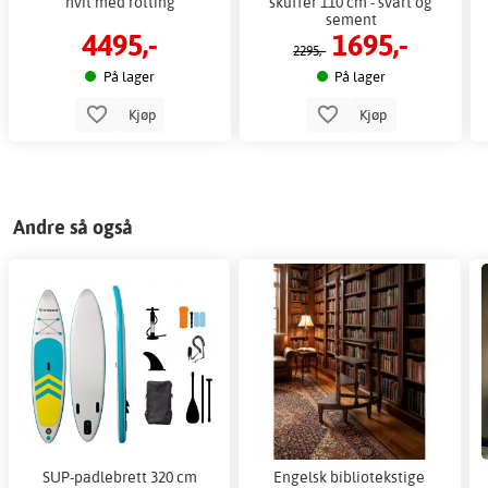
hvit med rotting
skuffer 110 cm - svart og
sement
4495,-
1695,-
2295,-
På lager
På lager
Kjøp
Kjøp
Andre så også
SUP-padlebrett 320 cm
Engelsk bibliotekstige