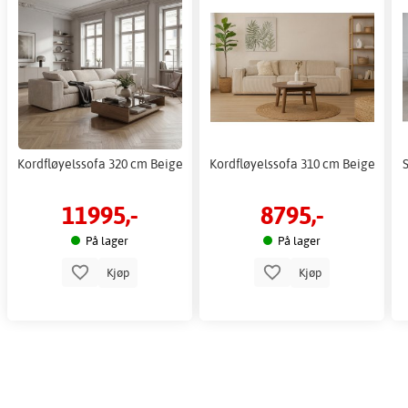
Kordfløyelssofa 320 cm Beige
Kordfløyelssofa 310 cm Beige
S
11995,-
8795,-
På lager
På lager
Kjøp
Kjøp