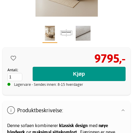
9795,-
Antall:
Lagervare - Sendes innen: 8-15 hverdager
Produktbeskrivelse:
Denne sofaen kombinerer
klassisk design
med
nøye
håndverk
og
maksimal sittekomfort
. Fjæringen er nøye