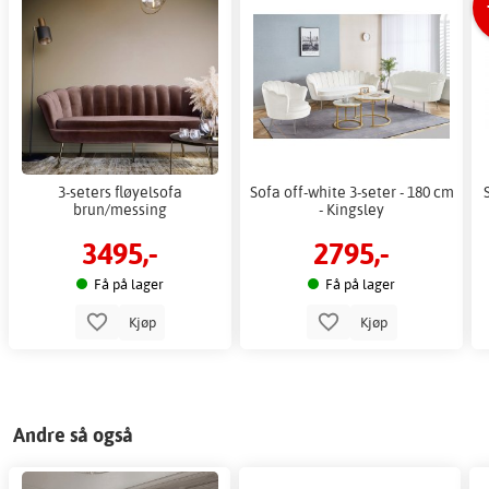
3-seters fløyelsofa
Sofa off-white 3-seter - 180 cm
brun/messing
- Kingsley
3495,-
2795,-
Få på lager
Få på lager
Kjøp
Kjøp
Andre så også