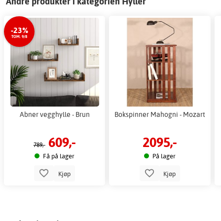
Andre produkter i kategorien Hyller
-23%
TOM. 9/8
Abner vegghylle - Brun
Bokspinner Mahogni - Mozart
609,-
2095,-
789,-
Få på lager
På lager
Kjøp
Kjøp