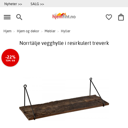
Nyheter >>
SALG >>
Hjem
>
Hjem og dekor
>
Møbler
>
Hyller
Norrtälje vegghylle i resirkulert treverk
-22%
TOM. 9/8