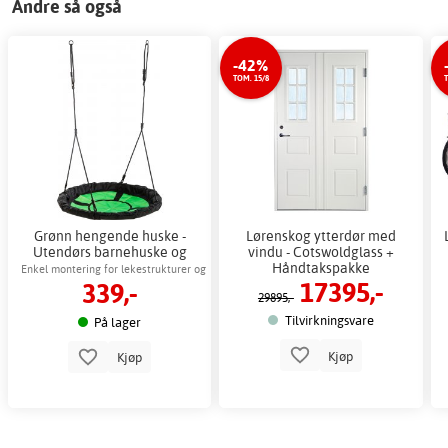
Andre så også
-42%
TOM. 15/8
T
Grønn hengende huske -
Lørenskog ytterdør med
Utendørs barnehuske og
vindu - Cotswoldglass +
hagehuske
Håndtakspakke
Enkel montering for lekestrukturer og
17395,-
339,-
hage
29895,-
Tilvirkningsvare
På lager
Kjøp
Kjøp