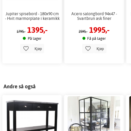
Jupiter spisebord - 180x90 cm
Acero salongbord 94x47 -
- Hvit marmorplate i keramikk
Svartbrun ask finer
1395,-
1995,-
1795,-
2595,-
På lager
Få på lager
Kjøp
Kjøp
Andre så også