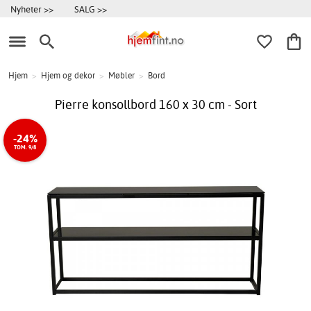
Nyheter >>
SALG >>
Hjem
>
Hjem og dekor
>
Møbler
>
Bord
Pierre konsollbord 160 x 30 cm - Sort
-24%
TOM. 9/8