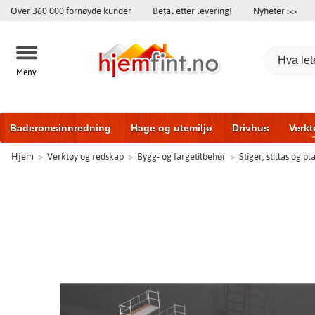
Over
360 000
fornøyde kunder
Betal etter levering!
Nyheter >>
Meny
Baderomsinnredning
Hage og utemiljø
Drivhus
Verkt
Hjem
>
Verktøy og redskap
>
Bygg- og fargetilbehør
>
Stiger, stillas og p
Hytter og friggeboder
Hjem og innredning
Treningsutsty