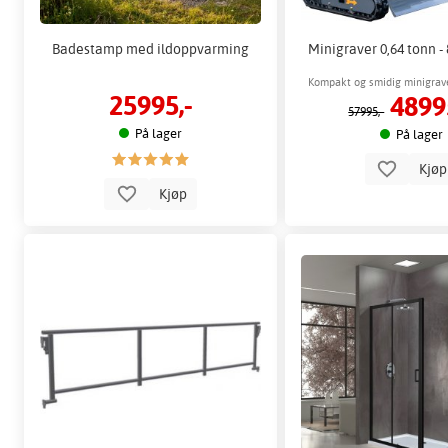
Badestamp med ildoppvarming
Minigraver 0,64 tonn - 
Kompakt og smidig minigrave
25995,-
4899
trange stede
57995,-
På lager
På lager
Kjø
Kjøp