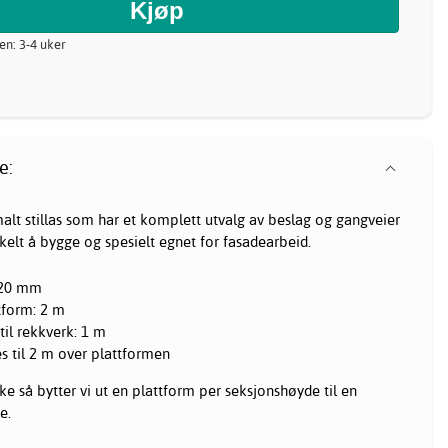
nen: 3-4 uker
e:
malt
stillas
som har et komplett utvalg av beslag og gangveier
enkelt å bygge og spesielt egnet for fasadearbeid.
620 mm
ttform: 2 m
til rekkverk: 1 m
 til 2 m over plattformen
kke så bytter vi ut en plattform per seksjonshøyde til en
e.