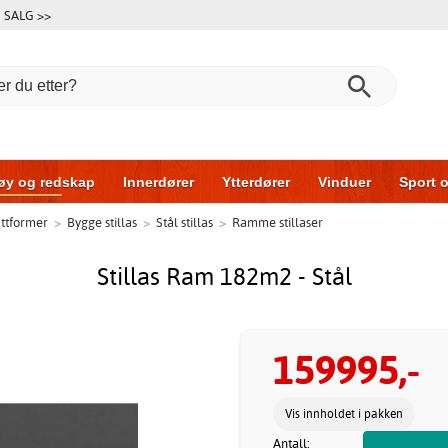
SALG >>
øy og redskap
Innerdører
Ytterdører
Vinduer
Sport o
lattformer
>
Bygge stillas
>
Stål stillas
>
Ramme stillaser
r
Garasjeporter
Bil og garasje
Hus og bygg
Oppbeva
Stillas Ram 182m2 - Stål
159995,-
Vis innholdet i pakken
Antall: