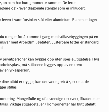
sjon som har hurtigmonterte rammer. De lette
lbare og krever diagonale stenger som er inkludert.
levert i varmforsinket stål eller aluminium. Planen er laget
t du trenger for å komme i gang med stillasebyggingen på en
amsvar med Arbeidsmiljøetaten. Justerbare føtter er standard.
rd.
av privatpersoner kan bygges opp uten spesiell tillatelse. Hvis
 arbeidsplass, må stillasene bygges opp av en trent
 av en yrkesperson.
e dine alltid er trygge, kan det være greit å sjekke ut de
ger stillas.
ontering, Mangelfulle og ufullstendige rekkverk, Skadet eller
tillas, Viktige stillasdetaljer / komponenter har blitt utelatt