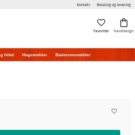
Kontakt
Betaling og levering
Favoritter
Handlevogn
g fritid
Hagemøbler
Baderomsmøbler
ring
Skyvedører