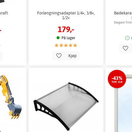
kraft
Forlengningsadapter 1/4«, 3/8«,
Badekara
1/2«
Elegant fri
179,-
-
På lager
Kjøp
p
-43%
TOM. 15/8