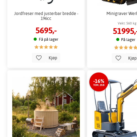
Jordfreser med justerbar bredde -
Minigraver Wer
196cc
Vekt: 560 kg
5695,-
51995,
Få på lager
På lager
Kjøp
Kjø
-16%
TOM. 29/8