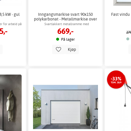
8,5 kW - gul
Inngangsmarkise svart 90x150
Fast vindu 
polykarbonat - Metallmarkise over
dør
r for arbeid på
Svartlakkert metallramme med
5,-
669,-
r
aluminiumsstøtte
279
På lager
p
Kjøp
-33%
TOM. 30/9