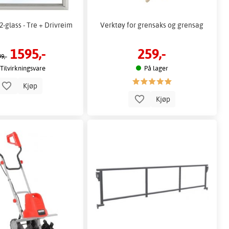
2-glass - Tre + Drivreim
Verktøy for grensaks og grensag
1595,-
259,-
9,-
Tilvirkningsvare
På lager
Kjøp
Kjøp