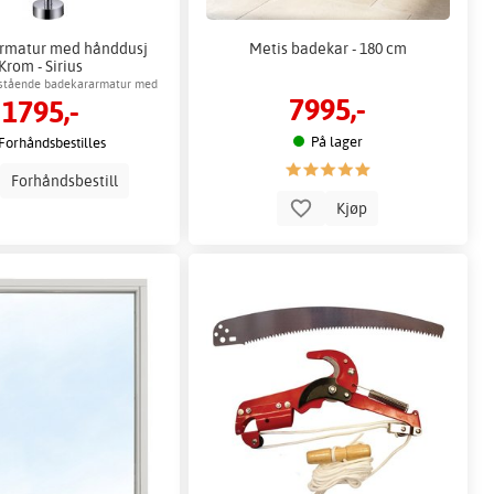
rmatur med hånddusj
Metis badekar - 180 cm
Krom - Sirius
ttstående badekararmatur med
7995,-
1795,-
hånddusj
På lager
Forhåndsbestilles
Forhåndsbestill
Kjøp