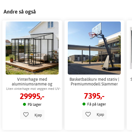
Andre så også
Vinterhage med
Basketballkurv med stativ |
aluminiumsramme og
Premiummodell Slammer
skyvedører - 10,1 m²
Liten vinterhage mot veggen med UV-
7395,-
29995,-
beskyttelse og ventilasjon
Få på lager
På lager
Kjøp
Kjøp