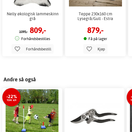
Nelly økologisk lammeskinn
Teppe 230x160 cm
grå
Lysegrå/Gull - Estra
809,-
879,-
1095,-
Forhåndsbestilles
Få på lager
Forhåndsbestill
Kjøp
Andre så også
-22%
TOM. 4/9
T