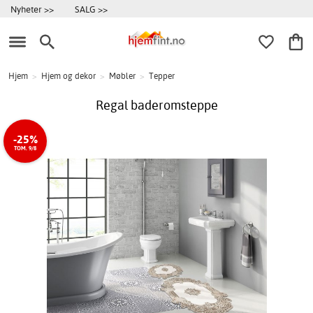
Nyheter >>
SALG >>
Hjem
>
Hjem og dekor
>
Møbler
>
Tepper
Regal baderomsteppe
-25%
TOM. 9/8