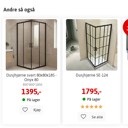
Andre så også
T
Dusjhjørne svart 80x80x185 -
Dusjhjørne SE-124
Onyx 80
800*800*1850
1795,-
1395,-
På lager
På lager
Kjøp
Se alle