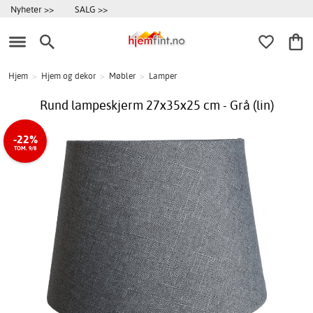
Nyheter >>
SALG >>
Hjem
>
Hjem og dekor
>
Møbler
>
Lamper
Rund lampeskjerm 27x35x25 cm - Grå (lin)
-22%
TOM. 9/8