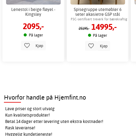
Lenestol i beige fløyel -
Spisegruppe utemøbler 6
Kingsley
seter akasietre GSP stål
antrasitt + Flekkfjerner for
FSC-sertifisert treverk for bærekraftig
2095,-
14995,-
møbler
terrasse
25195,-
På lager
På lager
Kjøp
Kjøp
Hvorfor handle på Hjemfint.no
Lave priser og stort utvalg
Kun kvalitetsprodukter!
Betal 14 dager etter levering uten ekstra kostnader!
Rask leveranse!
Hyggelig kundetjeneste!