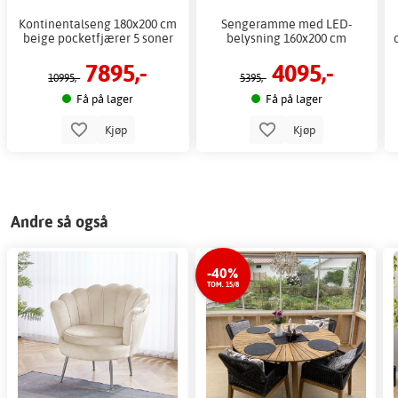
Kontinentalseng 180x200 cm
Sengeramme med LED-
beige pocketfjærer 5 soner
belysning 160x200 cm
7895,-
4095,-
10995,-
5395,-
Få på lager
Få på lager
Kjøp
Kjøp
Andre så også
-40%
TOM. 15/8