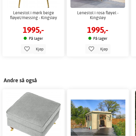
Lenestol i mørk beige
Lenestol i rosa fløyel -
fløyel/messing - Kingsley
Kingsley
1995,-
1995,-
På lager
På lager
Kjøp
Kjøp
Andre så også