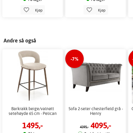
Kjøp
Kjøp
Andre så også
-7%
Barkrakk beige/valnøtt
Sofa 2-seter chesterfield grå -
setehøyde 65 cm - Pelican
Henry
1495,-
4095,-
4395,-