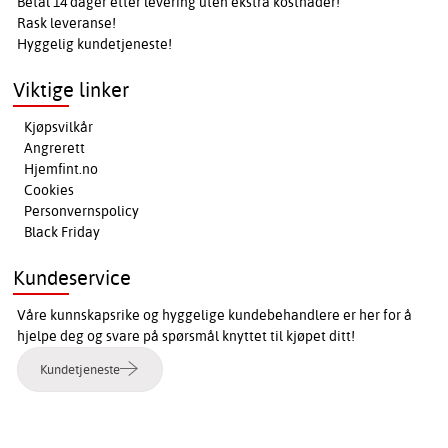
Betal 14 dager etter levering uten ekstra kostnader!
Rask leveranse!
Hyggelig kundetjeneste!
Viktige linker
Kjøpsvilkår
Angrerett
Hjemfint.no
Cookies
Personvernspolicy
Black Friday
Kundeservice
Våre kunnskapsrike og hyggelige kundebehandlere er her for å
hjelpe deg og svare på spørsmål knyttet til kjøpet ditt!
Kundetjeneste