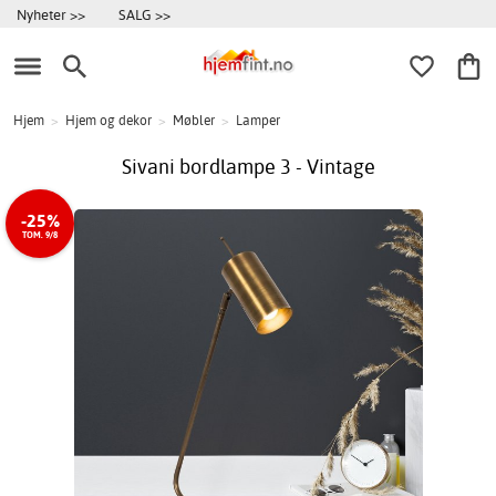
Nyheter >>
SALG >>
Hjem
>
Hjem og dekor
>
Møbler
>
Lamper
Sivani bordlampe 3 - Vintage
-25%
TOM. 9/8